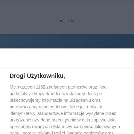
REKLAMA
Drogi Użytkowniku,
My, naszych 1162 zaufanych partnerów oraz inne
podmioty z Grupy 4media uzyskujemy dostęp i
Wydawcą
halorzeszow.pl
jest:
przechowujemy informacje na urządzeniu oraz
STOWARZYSZENIE INICJATYW SPOŁECZNYCH PERSPEKTYWA
przetwarzamy dane osobowe, takie jak unikalne
identyfikatory, standardowe informacje wysyłane przez
Adres do korespondencji:
urządzenie czy dane przeglądania w celu zapewniania
ul. Piastów 3/20
35-077 Rzeszów
spersonalizowanych reklam, wybór spersonalizowanych
treści, pomiar reklam i treści, badanie odbiorców oraz
kontakt@halorzeszow.pl