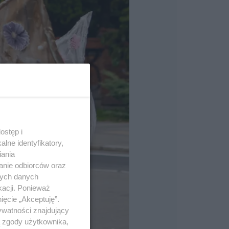
ostęp i
lne identyfikatory,
iania
anie odbiorców oraz
nych danych
kacji. Ponieważ
ięcie „Akceptuję”.
ywatności znajdujący
ą zgody użytkownika,