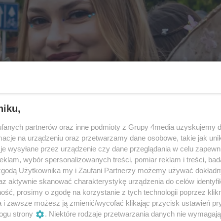
niku,
fanych partnerów oraz inne podmioty z Grupy 4media uzyskujemy d
cje na urządzeniu oraz przetwarzamy dane osobowe, takie jak unika
je wysyłane przez urządzenie czy dane przeglądania w celu zapewn
klam, wybór spersonalizowanych treści, pomiar reklam i treści, bad
 zgodą Użytkownika my i Zaufani Partnerzy możemy używać dokład
az aktywnie skanować charakterystykę urządzenia do celów identyfi
ść, prosimy o zgodę na korzystanie z tych technologii poprzez klikn
a i zawsze możesz ją zmienić/wycofać klikając przycisk ustawień pr
ogu strony
. Niektóre rodzaje przetwarzania danych nie wymagaj