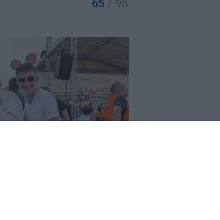
65
/ 98