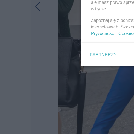
ale masz prawo sprzec
witrynie.
Zapoznaj się z poniż
internetowych. Szcze
Prywatności
i
Cookie
PARTNERZY