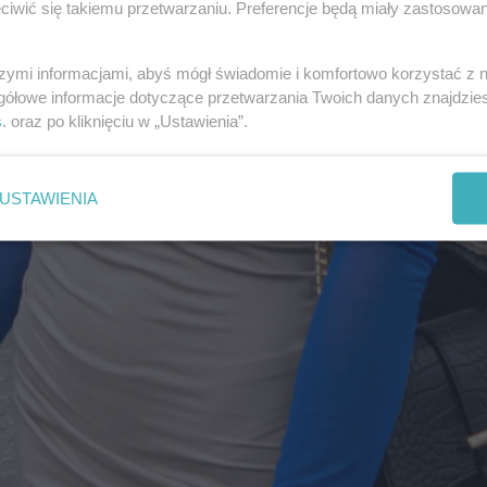
iwić się takiemu przetwarzaniu. Preferencje będą miały zastosowania
szymi informacjami, abyś mógł świadomie i komfortowo korzystać z
gółowe informacje dotyczące przetwarzania Twoich danych znajdzi
s
. oraz po kliknięciu w „Ustawienia”.
USTAWIENIA