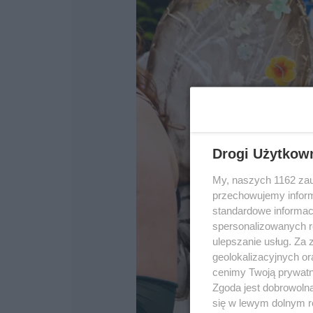
Drogi Użytkow
My, naszych 1162 zau
przechowujemy informa
standardowe informac
spersonalizowanych re
ulepszanie usług. Za
geolokalizacyjnych or
cenimy Twoją prywatno
Zgoda jest dobrowoln
się w lewym dolnym r