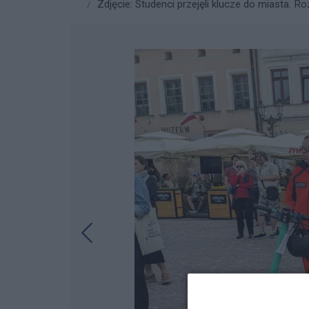
Zdjęcie: Studenci przejęli klucze do miasta. Ro