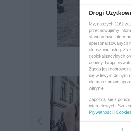
Drogi Użytkow
My, naszych 1162 zau
przechowujemy informa
standardowe informac
spersonalizowanych re
ulepszanie usług. Za
geolokalizacyjnych or
cenimy Twoją prywatno
Zgoda jest dobrowoln
się w lewym dolnym r
ale masz prawo sprzec
witrynie.
Zapoznaj się z poniż
internetowych. Szcze
Prywatności
i
Cookie