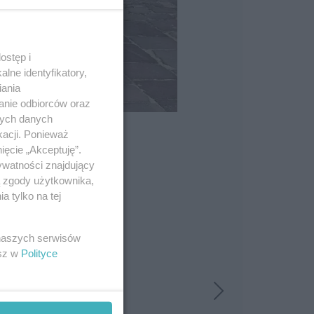
ostęp i
lne identyfikatory,
iania
anie odbiorców oraz
nych danych
kacji. Ponieważ
ięcie „Akceptuję”.
ywatności znajdujący
ą zgody użytkownika,
 tylko na tej
 naszych serwisów
esz w
Polityce