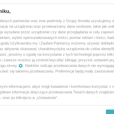
niku,
fanych partnerów oraz inne podmioty z Grupy 4media uzyskujemy d
cje na urządzeniu oraz przetwarzamy dane osobowe, takie jak unika
je wysyłane przez urządzenie czy dane przeglądania w celu zapewn
klam, wybór spersonalizowanych treści, pomiar reklam i treści, bad
 zgodą Użytkownika my i Zaufani Partnerzy możemy używać dokład
53
/ 98
az aktywnie skanować charakterystykę urządzenia do celów identyfi
ść, prosimy o zgodę na korzystanie z tych technologii poprzez klikn
a i zawsze możesz ją zmienić/wycofać klikając przycisk ustawień pr
ogu strony
. Niektóre rodzaje przetwarzania danych nie wymagaj
iwić się takiemu przetwarzaniu. Preferencje będą miały zastosowania
szymi informacjami, abyś mógł świadomie i komfortowo korzystać z
gółowe informacje dotyczące przetwarzania Twoich danych znajdzi
s
. oraz po kliknięciu w „Ustawienia”.