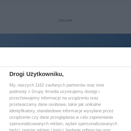
REKLAMA
Drogi Użytkowniku,
My, naszych 1162 zaufanych partnerów oraz inne
podmioty z Grupy 4media uzyskujemy dostęp i
Wydawcą
halorzeszow.pl
jest:
przechowujemy informacje na urządzeniu oraz
STOWARZYSZENIE INICJATYW SPOŁECZNYCH PERSPEKTYWA
przetwarzamy dane osobowe, takie jak unikalne
identyfikatory, standardowe informacje wysyłane przez
Adres do korespondencji:
urządzenie czy dane przeglądania w celu zapewniania
ul. Piastów 3/20
35-077 Rzeszów
spersonalizowanych reklam, wybór spersonalizowanych
treści, pomiar reklam i treści, badanie odbiorców oraz
kontakt@halorzeszow.pl