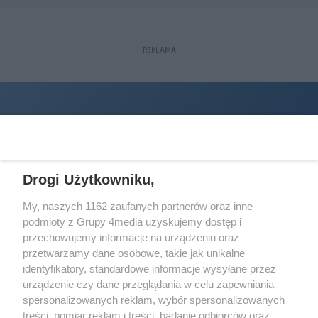
REKLAMA
Drogi Użytkowniku,
My, naszych 1162 zaufanych partnerów oraz inne
podmioty z Grupy 4media uzyskujemy dostęp i
Wydawcą
halorzeszow.pl
jest:
przechowujemy informacje na urządzeniu oraz
STOWARZYSZENIE INICJATYW SPOŁECZNYCH PERSPEKTYWA
przetwarzamy dane osobowe, takie jak unikalne
identyfikatory, standardowe informacje wysyłane przez
Adres do korespondencji:
urządzenie czy dane przeglądania w celu zapewniania
ul. Piastów 3/20
35-077 Rzeszów
spersonalizowanych reklam, wybór spersonalizowanych
treści, pomiar reklam i treści, badanie odbiorców oraz
kontakt@halorzeszow.pl