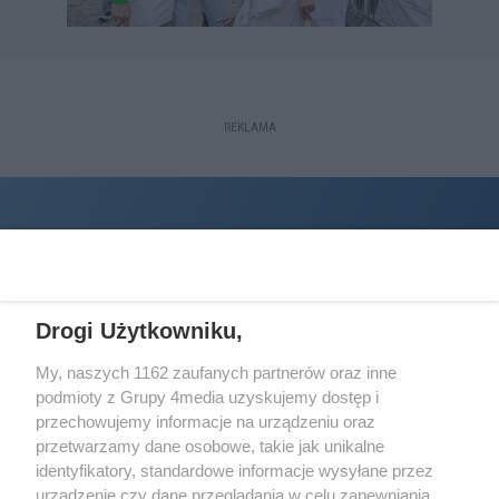
REKLAMA
Drogi Użytkowniku,
My, naszych 1162 zaufanych partnerów oraz inne
podmioty z Grupy 4media uzyskujemy dostęp i
Wydawcą
halorzeszow.pl
jest:
przechowujemy informacje na urządzeniu oraz
STOWARZYSZENIE INICJATYW SPOŁECZNYCH PERSPEKTYWA
przetwarzamy dane osobowe, takie jak unikalne
identyfikatory, standardowe informacje wysyłane przez
Adres do korespondencji:
urządzenie czy dane przeglądania w celu zapewniania