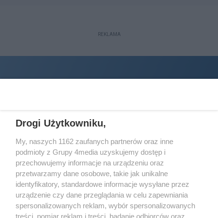
REKLAMA
Drogi Użytkowniku,
My, naszych 1162 zaufanych partnerów oraz inne
podmioty z Grupy 4media uzyskujemy dostęp i
Wydawcą
halorzeszow.pl
jest:
przechowujemy informacje na urządzeniu oraz
STOWARZYSZENIE INICJATYW SPOŁECZNYCH PERSPEKTYWA
przetwarzamy dane osobowe, takie jak unikalne
identyfikatory, standardowe informacje wysyłane przez
Adres do korespondencji:
urządzenie czy dane przeglądania w celu zapewniania
ul. Piastów 3/20
35-077 Rzeszów
spersonalizowanych reklam, wybór spersonalizowanych
treści, pomiar reklam i treści, badanie odbiorców oraz
kontakt@halorzeszow.pl