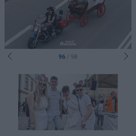
96
/ 98