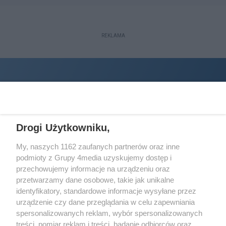
REKLAMA
Drogi Użytkowniku,
My, naszych 1162 zaufanych partnerów oraz inne
podmioty z Grupy 4media uzyskujemy dostęp i
Wydawcą
halorzeszow.pl
jest:
przechowujemy informacje na urządzeniu oraz
STOWARZYSZENIE INICJATYW SPOŁECZNYCH PERSPEKTYWA
przetwarzamy dane osobowe, takie jak unikalne
identyfikatory, standardowe informacje wysyłane przez
Adres do korespondencji:
urządzenie czy dane przeglądania w celu zapewniania
ul. Piastów 3/20
35-077 Rzeszów
spersonalizowanych reklam, wybór spersonalizowanych
treści, pomiar reklam i treści, badanie odbiorców oraz
kontakt@halorzeszow.pl