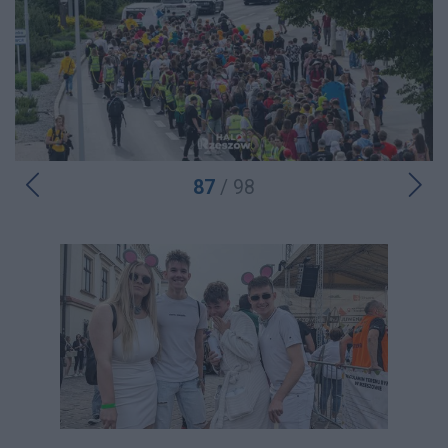
87
/ 98