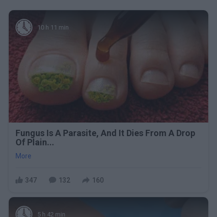
10 h 11 min
Fungus Is A Parasite, And It Dies From A Drop
Of Plain...
More
347
132
160
5 h 42 min