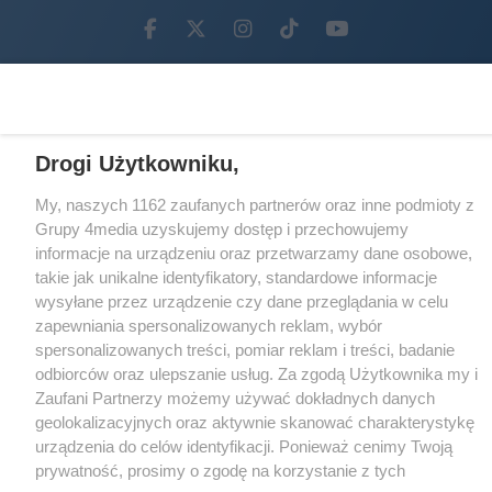
Facebook.com
X.com
Instagram.com
Tiktok.com
Youtube.com
CMS portalu
przygotowany przez
Loaded
:
Unmute
23.61%
Drogi Użytkowniku,
My, naszych 1162 zaufanych partnerów oraz inne podmioty z
Grupy 4media uzyskujemy dostęp i przechowujemy
informacje na urządzeniu oraz przetwarzamy dane osobowe,
takie jak unikalne identyfikatory, standardowe informacje
wysyłane przez urządzenie czy dane przeglądania w celu
zapewniania spersonalizowanych reklam, wybór
spersonalizowanych treści, pomiar reklam i treści, badanie
odbiorców oraz ulepszanie usług. Za zgodą Użytkownika my i
Zaufani Partnerzy możemy używać dokładnych danych
geolokalizacyjnych oraz aktywnie skanować charakterystykę
urządzenia do celów identyfikacji. Ponieważ cenimy Twoją
prywatność, prosimy o zgodę na korzystanie z tych