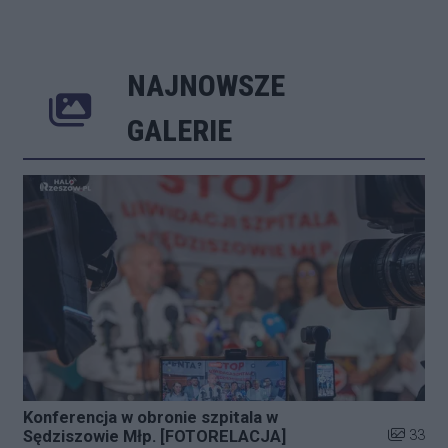
NAJNOWSZE
Poprzednie
Następne
Kliknij 
GALERIE
Konferencja w obronie szpitala w
Liczba zd
33
Sędziszowie Młp. [FOTORELACJA]