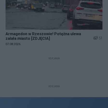
Armagedon w Rzeszowie! Potężna ulewa
Liczba zd
51
zalała miasto [ZDJĘCIA]
Data dodania galerii:
07.08.2026
REKLAMA
REKLAMA