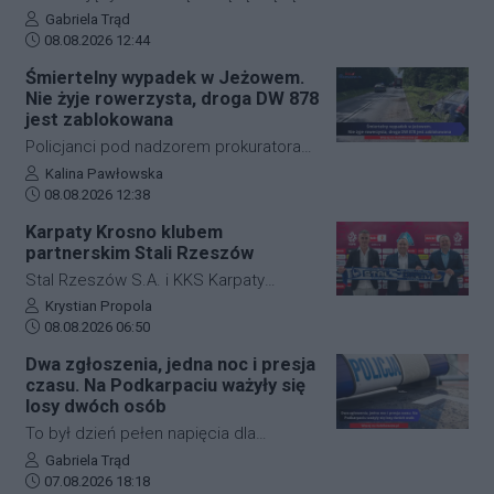
Jasło z Gorlicami muszą uzbroić się w
Autor artykułu:
Gabriela Trąd
Data dodania artykułu:
cierpliwość. Niespodziewane
08.08.2026 12:44
zdarzenie drogowe w miejscowości
Śmiertelny wypadek w Jeżowem.
Przysieki doprowadziło do utrudnień na
Nie żyje rowerzysta, droga DW 878
drodze krajowej nr 28. Na miejscu
jest zablokowana
natychmiast pojawiła się policja, która
Policjanci pod nadzorem prokuratora
wprowadziła zmianę w organizacji
ustalają szczegółowe okoliczności
Autor artykułu:
Kalina Pawłowska
ruchu, by zabezpieczyć teren i uniknąć
Data dodania artykułu:
tragicznego wypadku, do którego
08.08.2026 12:38
kolejnych niebezpiecznych sytuacji.
doszło dzisiaj rano w miejscowości
Karpaty Krosno klubem
Jeżowe w powiecie niżańskim. W
partnerskim Stali Rzeszów
wyniku zderzenia samochodu
Stal Rzeszów S.A. i KKS Karpaty
osobowego z rowerzystą, śmierć na
Krosno rozpoczęły oficjalną
Autor artykułu:
Krystian Propola
miejscu poniósł kierujący jednośladem.
Data dodania artykułu:
współpracę. Kluby podpisały
08.08.2026 06:50
Droga wojewódzka nr 878 jest
długoterminową umowę partnerską,
Dwa zgłoszenia, jedna noc i presja
całkowicie zablokowana.
która ma obejmować m.in. wymianę
czasu. Na Podkarpaciu ważyły się
doświadczeń, rozwój szkolenia
losy dwóch osób
młodzieży oraz obserwację i
To był dzień pełen napięcia dla
pozyskiwanie utalentowanych
funkcjonariuszy z powiatu niżańskiego.
Autor artykułu:
Gabriela Trąd
zawodników z regionu.
Data dodania artykułu:
W ciągu zaledwie kilkunastu godzin
07.08.2026 18:18