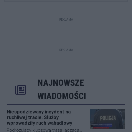
REKLAMA
REKLAMA
NAJNOWSZE
Rozwiń
Poprzednie
Następne
Kliknij aby 
K
WIADOMOŚCI
Niespodziewany incydent na
ruchliwej trasie. Służby
wprowadziły ruch wahadłowy
Podróżujący kluczową trasą łączącą