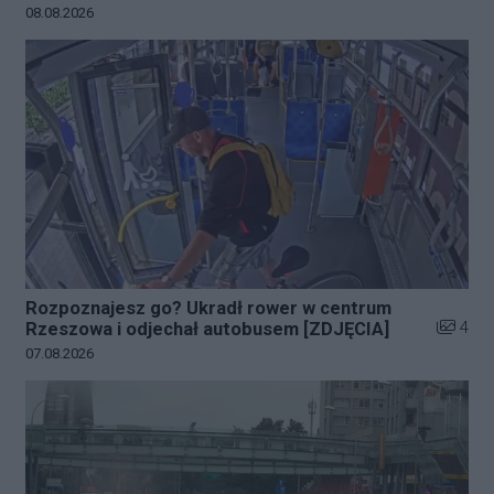
Data dodania galerii:
08.08.2026
Rozpoznajesz go? Ukradł rower w centrum
Liczba z
4
Rzeszowa i odjechał autobusem [ZDJĘCIA]
Data dodania galerii:
07.08.2026