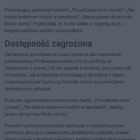
Protestujący apelowali hasłami: „Porodówka musi zostać”, „Nie
każcie kobietom rodzić w karetkach”, „Mamy prawo do porodu
blisko domu”. Podkreślali, że to nie walka o wygodę, lecz o
bezpieczeństwo kobiet i noworodków.
Dostępność zagrożona
Zamknięcie porodówki w Lesku oznacza dla mieszkanek
południowego Podkarpacia konieczność podróży do
oddalonych o ponad 100 km szpitali w Krośnie, Brzozowie lub
Przemyślu. Jak podkreślali protestujący, dla kobiet z takich
miejscowości jak Cisna czy Ustrzyki Górne to potencjalnie
dramatyczna sytuacja.
Podczas zgromadzenia wznoszono hasła: „Porodówka musi
zostać”, „Nie każcie kobietom rodzić w karetkach”, „Mamy
prawo do porodu blisko domu”.
Ponadto uczestnicy protestu apelowali o natychmiastowe
cofnięcie decyzji o zawieszeniu działalności oddziału, trwałe
finansowanie z budżetu państwa i zmianę modelu finansowania