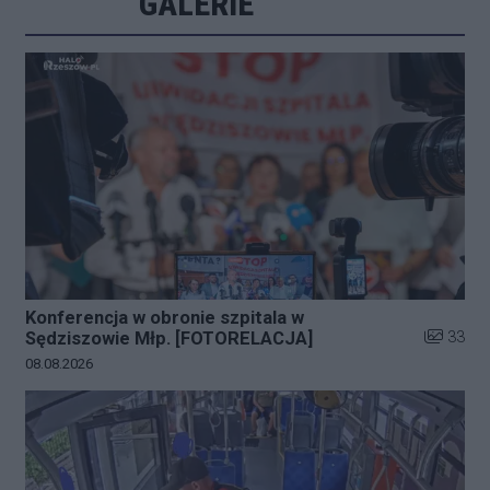
GALERIE
Konferencja w obronie szpitala w
Liczba zd
33
Sędziszowie Młp. [FOTORELACJA]
Data dodania galerii:
08.08.2026