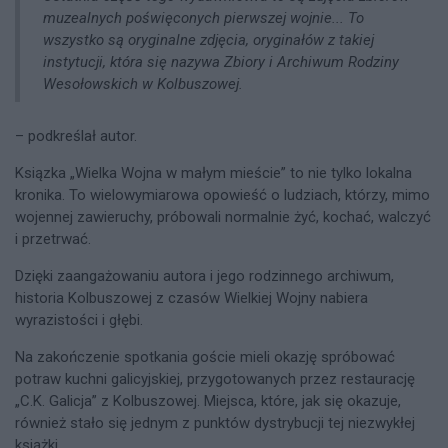
muzealnych poświęconych pierwszej wojnie... To
wszystko są oryginalne zdjęcia, oryginałów z takiej
instytucji, która się nazywa Zbiory i Archiwum Rodziny
Wesołowskich w Kolbuszowej.
– podkreślał autor.
Ksiązka „Wielka Wojna w małym mieście” to nie tylko lokalna
kronika. To wielowymiarowa opowieść o ludziach, którzy, mimo
wojennej zawieruchy, próbowali normalnie żyć, kochać, walczyć
i przetrwać.
Dzięki zaangażowaniu autora i jego rodzinnego archiwum,
historia Kolbuszowej z czasów Wielkiej Wojny nabiera
wyrazistości i głębi.
Na zakończenie spotkania goście mieli okazję spróbować
potraw kuchni galicyjskiej, przygotowanych przez restaurację
„C.K. Galicja” z Kolbuszowej. Miejsca, które, jak się okazuje,
również stało się jednym z punktów dystrybucji tej niezwykłej
książki.