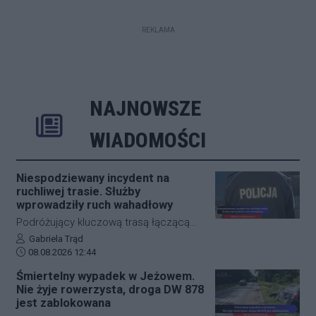
REKLAMA
NAJNOWSZE
Rozwiń
Poprzednie
Następne
Kliknij aby 
K
WIADOMOŚCI
Niespodziewany incydent na
ruchliwej trasie. Służby
wprowadziły ruch wahadłowy
Podróżujący kluczową trasą łączącą
Jasło z Gorlicami muszą uzbroić się w
Autor artykułu:
Gabriela Trąd
Data dodania artykułu:
cierpliwość. Niespodziewane
08.08.2026 12:44
zdarzenie drogowe w miejscowości
Śmiertelny wypadek w Jeżowem.
Przysieki doprowadziło do utrudnień na
Nie żyje rowerzysta, droga DW 878
drodze krajowej nr 28. Na miejscu
jest zablokowana
natychmiast pojawiła się policja, która