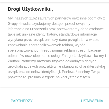
Drogi Użytkowniku,
My, naszych 1162 zaufanych partnerów oraz inne podmioty z
Grupy 4media uzyskujemy dostęp i przechowujemy
informacje na urządzeniu oraz przetwarzamy dane osobowe,
takie jak unikalne identyfikatory, standardowe informacje
wysyłane przez urządzenie czy dane przeglądania w celu
zapewniania spersonalizowanych reklam, wybór
spersonalizowanych treści, pomiar reklam i treści, badanie
odbiorców oraz ulepszanie usług. Za zgodą Użytkownika my i
Zaufani Partnerzy możemy używać dokładnych danych
geolokalizacyjnych oraz aktywnie skanować charakterystykę
urządzenia do celów identyfikacji. Ponieważ cenimy Twoją
prywatność, prosimy o zgodę na korzystanie z tych
technologii poprzez kliknięcie „Akceptuję”. Zgoda jest
dobrowolna i zawsze możesz ją zmienić/wycofać klikając
przycisk ustawień prywatności znajdujący się w lewym
dolnym rogu strony
. Niektóre rodzaje przetwarzania
PARTNERZY
USTAWIENIA
danych nie wymagają zgody użytkownika, ale masz prawo