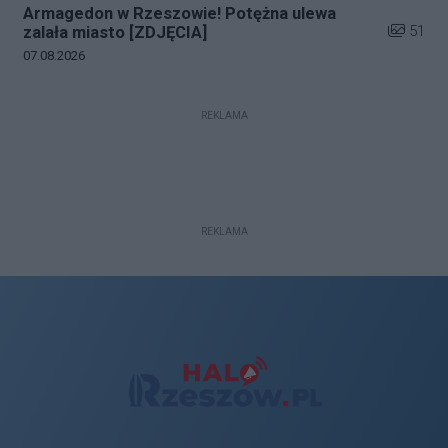
Armagedon w Rzeszowie! Potężna ulewa
Liczba zd
51
zalała miasto [ZDJĘCIA]
Data dodania galerii:
07.08.2026
REKLAMA
REKLAMA