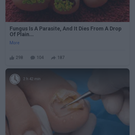
Fungus Is A Parasite, And It Dies From A Drop
Of Plain...
More
298
104
187
2 h 42 min