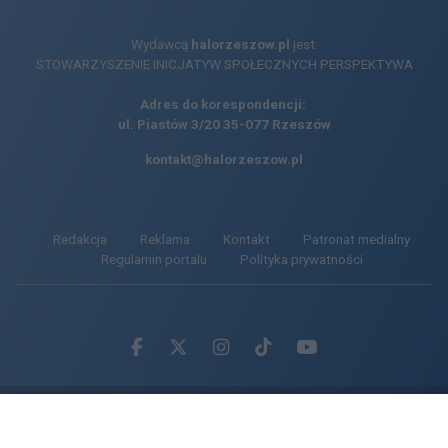
Wydawcą
halorzeszow.pl
jest:
STOWARZYSZENIE INICJATYW SPOŁECZNYCH PERSPEKTYWA
Adres do korespondencji:
ul. Piastów 3/20
35-077 Rzeszów
kontakt@halorzeszow.pl
Redakcja
Reklama
Kontakt
Patronat medialny
Regulamin portalu
Polityka prywatności
Facebook.com
X.com
Instagram.com
Tiktok.com
Youtube.com
CMS portalu
przygotowany przez
Loaded
:
Unmute
61.11%