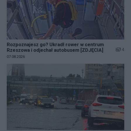
Rozpoznajesz go? Ukradł rower w centrum
Liczba z
4
Rzeszowa i odjechał autobusem [ZDJĘCIA]
Data dodania galerii:
07.08.2026