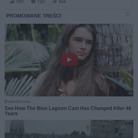
309
120
366