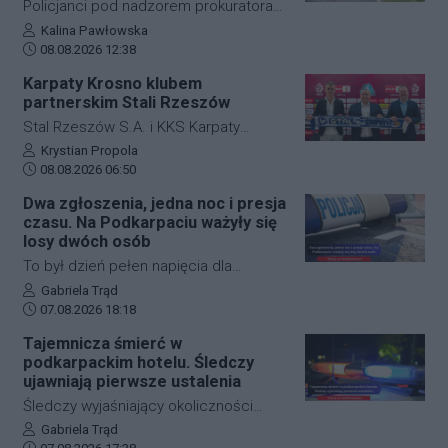
Policjanci pod nadzorem prokuratora
wprowadziła zmianę w organizacji
ustalają szczegółowe okoliczności
Autor artykułu:
Kalina Pawłowska
ruchu, by zabezpieczyć teren i uniknąć
Data dodania artykułu:
tragicznego wypadku, do którego
08.08.2026 12:38
kolejnych niebezpiecznych sytuacji.
doszło dzisiaj rano w miejscowości
Karpaty Krosno klubem
Jeżowe w powiecie niżańskim. W
partnerskim Stali Rzeszów
wyniku zderzenia samochodu
Stal Rzeszów S.A. i KKS Karpaty
osobowego z rowerzystą, śmierć na
Krosno rozpoczęły oficjalną
Autor artykułu:
Krystian Propola
miejscu poniósł kierujący jednośladem.
Data dodania artykułu:
współpracę. Kluby podpisały
08.08.2026 06:50
Droga wojewódzka nr 878 jest
długoterminową umowę partnerską,
Dwa zgłoszenia, jedna noc i presja
całkowicie zablokowana.
która ma obejmować m.in. wymianę
czasu. Na Podkarpaciu ważyły się
doświadczeń, rozwój szkolenia
losy dwóch osób
młodzieży oraz obserwację i
To był dzień pełen napięcia dla
pozyskiwanie utalentowanych
funkcjonariuszy z powiatu niżańskiego.
Autor artykułu:
Gabriela Trąd
zawodników z regionu.
Data dodania artykułu:
W ciągu zaledwie kilkunastu godzin
07.08.2026 18:18
służby ratunkowe musiały
Tajemnicza śmierć w
przeprowadzić dwie niezależne,
podkarpackim hotelu. Śledczy
intensywne akcje poszukiwawcze. W
ujawniają pierwsze ustalenia
obu przypadkach chodziło o ludzkie
Śledczy wyjaśniający okoliczności
życie, a kluczową rolę odegrał czas.
tragicznego zdarzenia na terenie
Autor artykułu:
Gabriela Trąd
Dzięki błyskawicznej mobilizacji policji,
Data dodania artykułu: