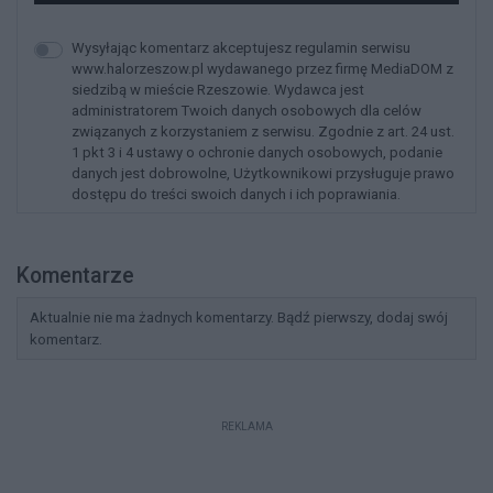
Wysyłając komentarz akceptujesz regulamin serwisu
www.halorzeszow.pl wydawanego przez firmę MediaDOM z
siedzibą w mieście Rzeszowie. Wydawca jest
administratorem Twoich danych osobowych dla celów
związanych z korzystaniem z serwisu. Zgodnie z art. 24 ust.
1 pkt 3 i 4 ustawy o ochronie danych osobowych, podanie
danych jest dobrowolne, Użytkownikowi przysługuje prawo
dostępu do treści swoich danych i ich poprawiania.
Komentarze
Aktualnie nie ma żadnych komentarzy. Bądź pierwszy, dodaj swój
komentarz.
REKLAMA