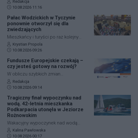
kontynuuje działalność z
Autor artykułu:
Redakcja
związanych z gminą. Termin
Data dodania artykułu:
dotychczasowym zarządem,
10.08.2026 11:16
głosowania potwierdza Krajowe Biuro
zespołem, lokalizacją i marką.
Pałac Wodzickich w Tyczynie
Wyborcze.
ponownie otworzył się dla
zwiedzających
Mieszkańcy i turyści po raz kolejny
mogli zajrzeć do wnętrz Pałacu
Autor artykułu:
Krystian Propola
Data dodania artykułu:
Wodzickich w Tyczynie. W niedzielę, 9
10.08.2026 09:26
sierpnia, Powiat Rzeszowski
Fundusze Europejskie czekają –
zorganizował wakacyjne zwiedzanie
czy jesteś gotowy na rozwój?
zabytkowej rezydencji, która od ponad
W obliczu szybkich zmian
80 lat związana jest ze sferą lokalnej
technologicznych, zielonej
Autor artykułu:
Redakcja
oświaty. W programie znalazło się
Data dodania artykułu:
transformacji i dostępności
10.08.2026 09:14
oprowadzanie po obiekcie, spotkanie
systematyczne podnoszenie
Tragiczny finał wypoczynku nad
poświęcone akwarelom Napoleona
kwalifikacji pozwala firmom zwiększać
wodą. 42-letnia mieszkanka
Ordy oraz prezentacje multimedialne.
konkurencyjność oraz sprawniej
Podkarpacia utonęła w Jeziorze
reagować na wyzwania.
Rożnowskim
Przedsiębiorstwa, które chcą
Wakacyjny wypoczynek nad wodą
inwestować w rozwój swoich
zakończył się niewyobrażalną tragedią.
Autor artykułu:
Kalina Pawłowska
zespołów, mogą skorzystać z szerokiej
Data dodania artykułu:
W niedzielne popołudnie w
10.08.2026 00:17