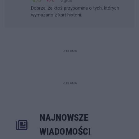
0
0
Zgłoś
Dobrze, że ktoś przypomina o tych, których
wymazano z kart historii.
REKLAMA
REKLAMA
NAJNOWSZE
Rozwiń
Poprzednie
Następne
Kliknij aby 
K
WIADOMOŚCI