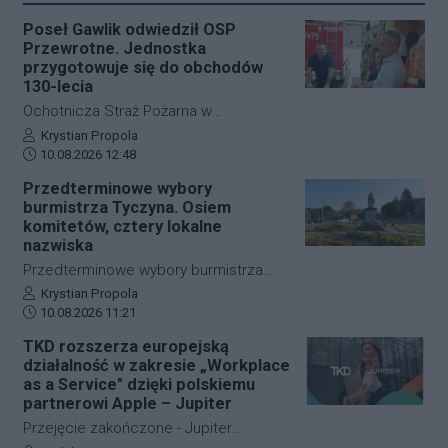
Poseł Gawlik odwiedził OSP
Przewrotne. Jednostka
przygotowuje się do obchodów
130-lecia
Ochotnicza Straż Pożarna w
Przewrotnem przygotowuje się do
Autor artykułu:
Krystian Propola
Data dodania artykułu:
obchodów 130-lecia działalności. Z tej
10.08.2026 12:48
okazji jednostkę odwiedził poseł na
Przedterminowe wybory
Sejm RP Zdzisław Gawlik. Ze
burmistrza Tyczyna. Osiem
strażakami rozmawiał o bieżącej
komitetów, cztery lokalne
działalności OSP, jej potrzebach oraz
nazwiska
planach na najbliższe miesiące.
Przedterminowe wybory burmistrza
Tyczyna odbędą się 13 września. Do
Autor artykułu:
Krystian Propola
Data dodania artykułu:
Komisarza Wyborczego w Rzeszowie
10.08.2026 11:21
wpłynęły zawiadomienia o utworzeniu
TKD rozszerza europejską
ośmiu komitetów, które zamierzają
działalność w zakresie „Workplace
uczestniczyć w wyborach. Cztery z
as a Service" dzięki polskiemu
nich to komitety partii politycznych,
partnerowi Apple – Jupiter
kolejne cztery powstały wokół
Przejęcie zakończone - Jupiter
lokalnych samorządowców i osób