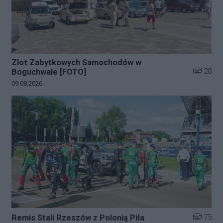
Zlot Zabytkowych Samochodów w
Liczba zd
28
Boguchwale [FOTO]
Data dodania galerii:
09.08.2026
Liczba zd
75
Remis Stali Rzeszów z Polonią Piła