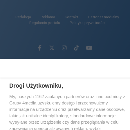
Redakcja
Reklama
Kontakt
Patronat medialny
Regulamin portalu
Polityka prywatności
Facebook.com
X.com
Instagram.com
Tiktok.com
Youtube.com
CMS portalu
przygotowany przez
Loaded
:
Unmute
43.93%
Drogi Użytkowniku,
My, naszych 1162 zaufanych partnerów oraz inne podmioty z
Grupy 4media uzyskujemy dostęp i przechowujemy
informacje na urządzeniu oraz przetwarzamy dane osobowe,
takie jak unikalne identyfikatory, standardowe informacje
wysyłane przez urządzenie czy dane przeglądania w celu
zapewniania spersonalizowanych reklam, wybór