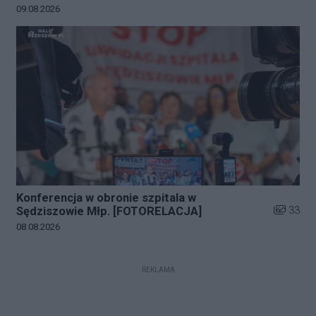
Data dodania galerii:
09.08.2026
Konferencja w obronie szpitala w
Liczba zd
33
Sędziszowie Młp. [FOTORELACJA]
Data dodania galerii:
08.08.2026
REKLAMA