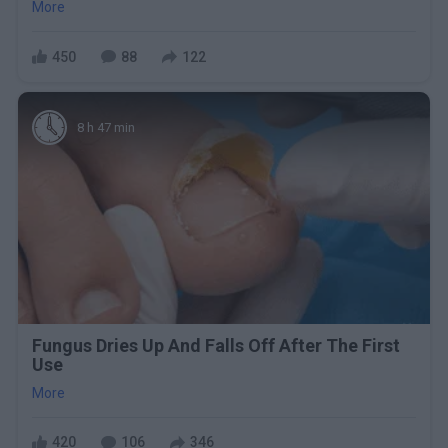
More
450
88
122
8 h 47 min
Fungus Dries Up And Falls Off After The First
Use
More
420
106
346