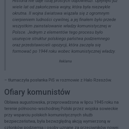
Historia nie daje tutaj prostych odpowiedzi. Upłynęło już
wiele lat od zakończenia wojny, która była niezwykle
okrutna. II wojna światowa wiązała się z ogromnym
cierpieniem ludności cywilnej, a jej finałem było przede
wszystkim zainstalowanie władzy komunistycznej w
Polsce. Jednym z elementów tego procesu było
usunięcie struktur polskiego państwa podziemnego
oraz przedstawicieli opozycji, która zaczęła się
formować po 1944 roku wobec komunistycznej władzy.
Reklama
– tłumaczyła posłanka PiS w rozmowie z Halo Rzeszów.
Ofiary komunistów
Obława augustowska, przeprowadzona w lipcu 1945 roku na
terenie północno-wschodniej Polski przez wojska sowieckie
przy wsparciu polskich komunistycznych służb
bezpieczeństwa, była bezwzględną akcją wymierzoną w
członków podziemia i osoby uznane za przeciwników nowej