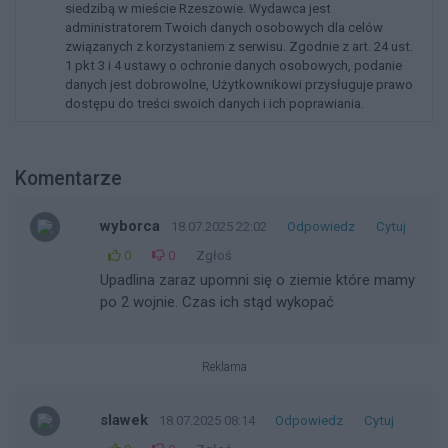
siedzibą w mieście Rzeszowie. Wydawca jest
administratorem Twoich danych osobowych dla celów
związanych z korzystaniem z serwisu. Zgodnie z art. 24 ust.
1 pkt 3 i 4 ustawy o ochronie danych osobowych, podanie
danych jest dobrowolne, Użytkownikowi przysługuje prawo
dostępu do treści swoich danych i ich poprawiania.
Komentarze
wyborca
18.07.2025 22:02
Odpowiedz
Cytuj
0
0
Zgłoś
Upadlina zaraz upomni się o ziemie które mamy
po 2 wojnie. Czas ich stąd wykopać
Reklama
slawek
18.07.2025 08:14
Odpowiedz
Cytuj