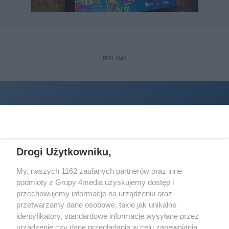
REKLAMA
Drogi Użytkowniku,
My, naszych 1162 zaufanych partnerów oraz inne
podmioty z Grupy 4media uzyskujemy dostęp i
Wydawcą
halorzeszow.pl
jest:
przechowujemy informacje na urządzeniu oraz
STOWARZYSZENIE INICJATYW SPOŁECZNYCH PERSPEKTYWA
przetwarzamy dane osobowe, takie jak unikalne
identyfikatory, standardowe informacje wysyłane przez
Adres do korespondencji:
urządzenie czy dane przeglądania w celu zapewniania