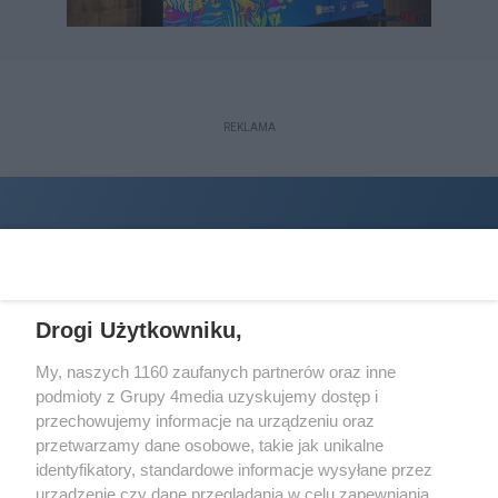
REKLAMA
Drogi Użytkowniku,
My, naszych 1160 zaufanych partnerów oraz inne
podmioty z Grupy 4media uzyskujemy dostęp i
Wydawcą
halorzeszow.pl
jest:
przechowujemy informacje na urządzeniu oraz
STOWARZYSZENIE INICJATYW SPOŁECZNYCH PERSPEKTYWA
przetwarzamy dane osobowe, takie jak unikalne
identyfikatory, standardowe informacje wysyłane przez
Adres do korespondencji:
urządzenie czy dane przeglądania w celu zapewniania