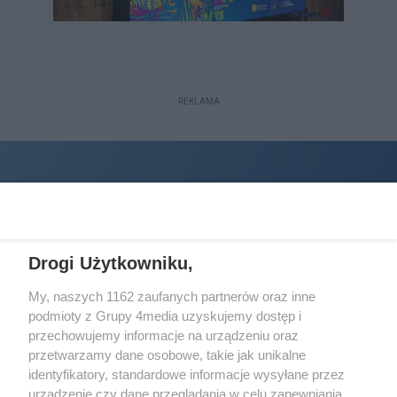
REKLAMA
Drogi Użytkowniku,
My, naszych 1162 zaufanych partnerów oraz inne
podmioty z Grupy 4media uzyskujemy dostęp i
Wydawcą
halorzeszow.pl
jest:
przechowujemy informacje na urządzeniu oraz
STOWARZYSZENIE INICJATYW SPOŁECZNYCH PERSPEKTYWA
przetwarzamy dane osobowe, takie jak unikalne
identyfikatory, standardowe informacje wysyłane przez
Adres do korespondencji:
urządzenie czy dane przeglądania w celu zapewniania