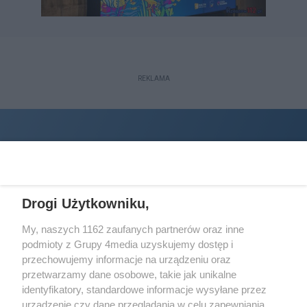
REKLAMA
Drogi Użytkowniku,
My, naszych 1162 zaufanych partnerów oraz inne
podmioty z Grupy 4media uzyskujemy dostęp i
Wydawcą
halorzeszow.pl
jest:
przechowujemy informacje na urządzeniu oraz
STOWARZYSZENIE INICJATYW SPOŁECZNYCH PERSPEKTYWA
przetwarzamy dane osobowe, takie jak unikalne
identyfikatory, standardowe informacje wysyłane przez
Adres do korespondencji:
urządzenie czy dane przeglądania w celu zapewniania