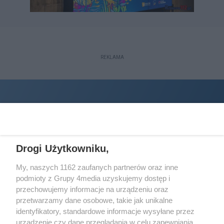
REKLAMA
Drogi Użytkowniku,
My, naszych 1162 zaufanych partnerów oraz inne
podmioty z Grupy 4media uzyskujemy dostęp i
Wydawcą
halorzeszow.pl
jest:
przechowujemy informacje na urządzeniu oraz
STOWARZYSZENIE INICJATYW SPOŁECZNYCH PERSPEKTYWA
przetwarzamy dane osobowe, takie jak unikalne
identyfikatory, standardowe informacje wysyłane przez
Adres do korespondencji:
urządzenie czy dane przeglądania w celu zapewniania