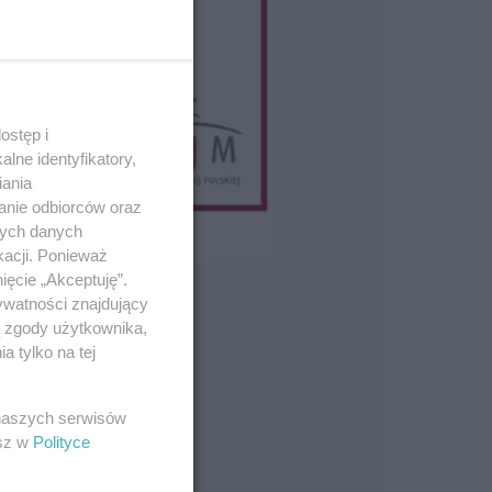
ostęp i
lne identyfikatory,
iania
anie odbiorców oraz
nych danych
kacji. Ponieważ
ięcie „Akceptuję”.
ywatności znajdujący
ą zgody użytkownika,
 tylko na tej
 naszych serwisów
esz w
Polityce