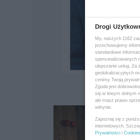
Drogi Użytkow
My, naszych 1162 zau
przechowujemy informa
standardowe informac
spersonalizowanych re
ulepszanie usług. Za
geolokalizacyjnych or
cenimy Twoją prywatno
Zgoda jest dobrowoln
się w lewym dolnym r
ale masz prawo sprzec
witrynie.
Zapoznaj się z poniż
internetowych. Szcze
Prywatności
i
Cookie