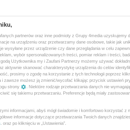
niku,
fanych partnerów oraz inne podmioty z Grupy 4media uzyskujemy d
cje na urządzeniu oraz przetwarzamy dane osobowe, takie jak unika
je wysyłane przez urządzenie czy dane przeglądania w celu zapewn
klam, wybór spersonalizowanych treści, pomiar reklam i treści, bad
 zgodą Użytkownika my i Zaufani Partnerzy możemy używać dokład
az aktywnie skanować charakterystykę urządzenia do celów identyfi
ść, prosimy o zgodę na korzystanie z tych technologii poprzez klikn
29
/ 38
a i zawsze możesz ją zmienić/wycofać klikając przycisk ustawień pr
ogu strony
. Niektóre rodzaje przetwarzania danych nie wymagaj
iwić się takiemu przetwarzaniu. Preferencje będą miały zastosowania
szymi informacjami, abyś mógł świadomie i komfortowo korzystać z
gółowe informacje dotyczące przetwarzania Twoich danych znajdzi
s
. oraz po kliknięciu w „Ustawienia”.