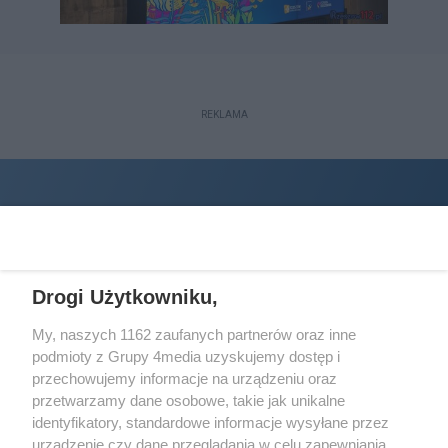
REKLAMA
Drogi Użytkowniku,
My, naszych 1162 zaufanych partnerów oraz inne
podmioty z Grupy 4media uzyskujemy dostęp i
Wydawcą
halorzeszow.pl
jest:
przechowujemy informacje na urządzeniu oraz
STOWARZYSZENIE INICJATYW SPOŁECZNYCH PERSPEKTYWA
przetwarzamy dane osobowe, takie jak unikalne
identyfikatory, standardowe informacje wysyłane przez
Adres do korespondencji:
urządzenie czy dane przeglądania w celu zapewniania