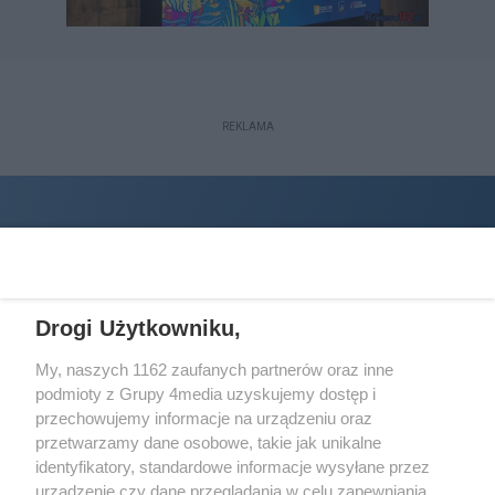
REKLAMA
Drogi Użytkowniku,
My, naszych 1162 zaufanych partnerów oraz inne
podmioty z Grupy 4media uzyskujemy dostęp i
Wydawcą
halorzeszow.pl
jest:
przechowujemy informacje na urządzeniu oraz
STOWARZYSZENIE INICJATYW SPOŁECZNYCH PERSPEKTYWA
przetwarzamy dane osobowe, takie jak unikalne
identyfikatory, standardowe informacje wysyłane przez
Adres do korespondencji:
urządzenie czy dane przeglądania w celu zapewniania