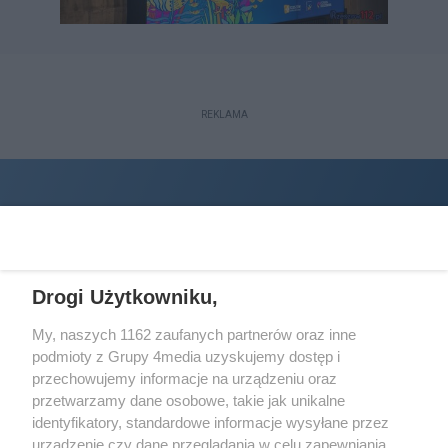
REKLAMA
Drogi Użytkowniku,
My, naszych 1162 zaufanych partnerów oraz inne
podmioty z Grupy 4media uzyskujemy dostęp i
Wydawcą
halorzeszow.pl
jest:
przechowujemy informacje na urządzeniu oraz
STOWARZYSZENIE INICJATYW SPOŁECZNYCH PERSPEKTYWA
przetwarzamy dane osobowe, takie jak unikalne
identyfikatory, standardowe informacje wysyłane przez
Adres do korespondencji:
urządzenie czy dane przeglądania w celu zapewniania