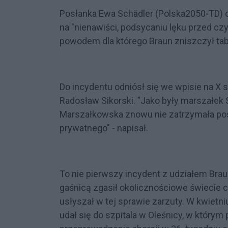
Posłanka Ewa Schädler (Polska2050-TD) 
na "nienawiści, podsycaniu lęku przed czy
powodem dla którego Braun zniszczył tabl
Do incydentu odniósł się we wpisie na X
Radosław Sikorski. "Jako były marszałek
Marszałkowska znowu nie zatrzymała pos
prywatnego" - napisał.
To nie pierwszy incydent z udziałem Braun
gaśnicą zgasił okolicznościowe świecie 
usłyszał w tej sprawie zarzuty. W kwietni
udał się do szpitala w Oleśnicy, w którym