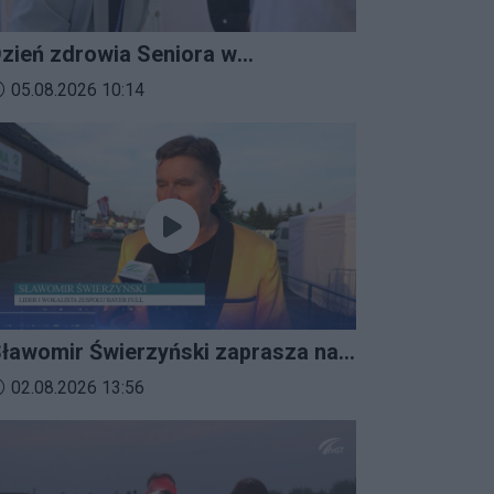
zień zdrowia Seniora w
ratkowicach
ata dodania materiału wideo:
05.08.2026 10:14
ławomir Świerzyński zaprasza na
mprezalia 2026
ata dodania materiału wideo:
02.08.2026 13:56