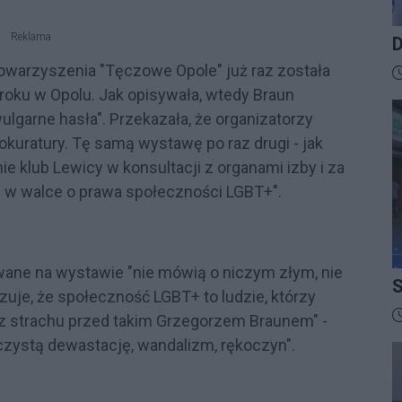
Reklama
D
B
warzyszenia "Tęczowe Opole" już raz została
D
oku w Opolu. Jak opisywała, wtedy Braun
ulgarne hasła". Przekazała, że organizatorzy
okuratury. Tę samą wystawę po raz drugi - jak
e klub Lewicy w konsultacji z organami izby i za
 w walce o prawa społeczności LGBT+".
owane na wystawie "nie mówią o niczym złym, nie
S
zuje, że społeczność LGBT+ to ludzie, którzy
I
D
ez strachu przed takim Grzegorzem Braunem" -
czystą dewastację, wandalizm, rękoczyn".