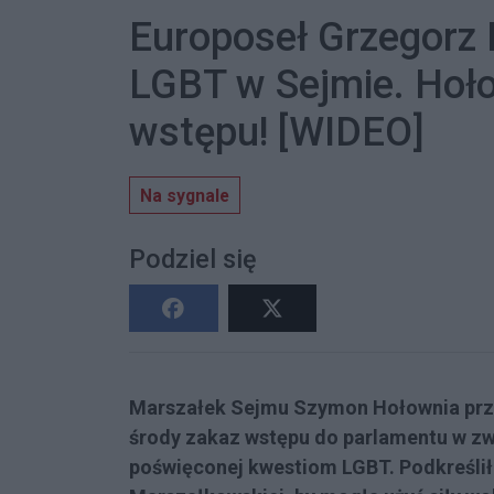
Europoseł Grzegorz 
LGBT w Sejmie. Hoło
wstępu! [WIDEO]
Na sygnale
Podziel się
Marszałek Sejmu Szymon Hołownia prze
środy zakaz wstępu do parlamentu w z
poświęconej kwestiom LGBT. Podkreślił t