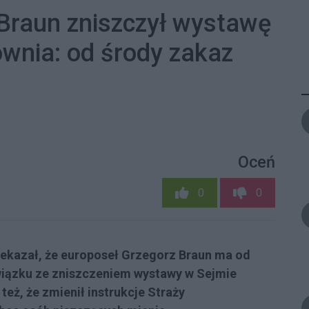
Braun zniszczył wystawę
wnia: od środy zakaz
Oceń
0
0
kazał, że europoseł Grzegorz Braun ma od
wiązku ze zniszczeniem wystawy w Sejmie
eż, że zmienił instrukcje Straży