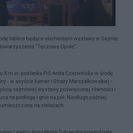
rodę tablice będące elementem wystawy w Sejmie
towarzyszenia "Tęczowe Opole".
lu X m.in. posłanka PiS Anita Czerwińska w środę
óry - w asyście kamer i Straży Marszałkowskiej -
zęścią sejmowej wystawy poświęconej równości i
ca na podłogę i gnie na pół. Niedługo później
 umieszczone na stelażach.
rnego Lewicy Anna Maria Żukowska powiedziała