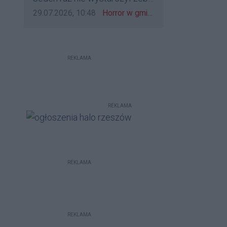
bo to zagorzali pisowcy
go zatrzymać?
Data dodania komentarza:
Źródło komentarza:
29.07.2026, 10:48
Horror w gminie Łańcut. Mieszkaniec Rzeszowa terroryzował rodzinę nożem i zaatakował policjantów! [VIDEO]
REKLAMA
REKLAMA
REKLAMA
REKLAMA