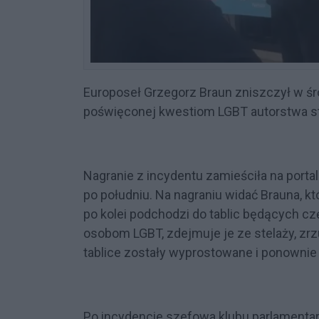
Europoseł Grzegorz Braun zniszczył w ś
poświęconej kwestiom LGBT autorstwa s
Nagranie z incydentu zamieściła na porta
po południu. Na nagraniu widać Brauna, kt
po kolei podchodzi do tablic będących c
osobom LGBT, zdejmuje je ze stelaży, zrzu
tablice zostały wyprostowane i ponownie
Po incydencie szefowa klubu parlamenta