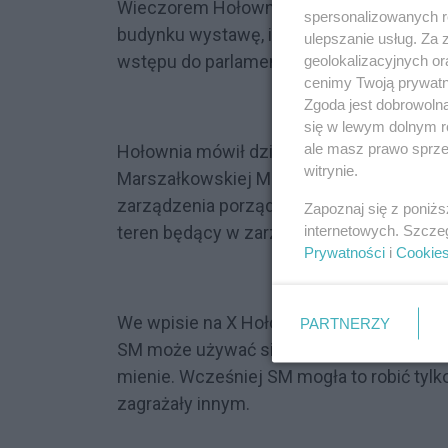
Wieczorem Hołownia przekazał na platform
spersonalizowanych re
budynku wystawę, i został z niego wypro
ulepszanie usług. Za
wstępu do parlamentu. Jak dodał, "nie ma
geolokalizacyjnych or
cenimy Twoją prywatno
Zgoda jest dobrowoln
się w lewym dolnym r
ale masz prawo sprzec
Hołownia mówił dziennikarzom w Sejmie,
witrynie.
Marszałkowskiej Michała Sadonia. Przekaz
zarządzenia porządkowego, że poseł Bra
Zapoznaj się z poniż
internetowych. Szcze
teren będący w zarządzie Kancelarii Sejm
Prywatności
i
Cookie
We wpisie na X Hołownia podkreślił, że zm
PARTNERZY
SM może używać siły fizycznej wobec os
mienie. Wcześniej SM mogła to robić tyl
zagrażały innym.