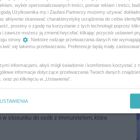
ie X, że Braun, "który zniszczył dziś w naszym
klam, wybór spersonalizowanych treści, pomiar reklam i treści, bad
wadzony przez strażników", otrzymał zakaz
 zgodą Użytkownika my i Zaufani Partnerzy możemy używać dokład
 miejsca dla chuliganów w Sejmie".
az aktywnie skanować charakterystykę urządzenia do celów identyfi
ść, prosimy o zgodę na korzystanie z tych technologii poprzez klikn
a i zawsze możesz ją zmienić/wycofać klikając przycisk ustawień pr
ogu strony
. Niektóre rodzaje przetwarzania danych nie wymagaj
iwić się takiemu przetwarzaniu. Preferencje będą miały zastosowania
 że poinformował o tym komendanta Straży
ał, że ta decyzja "została ubrana w formę
un nie będzie wpuszczany na teren Sejmu, na
szymi informacjami, abyś mógł świadomie i komfortowo korzystać z
P
gółowe informacje dotyczące przetwarzania Twoich danych znajdzi
u".
R
s
. oraz po kliknięciu w „Ustawienia”.
D
ienił instrukcje Straży Marszałkowskiej - odtąd
USTAWIENIA
ób objętych immunitetem, które będą niszczyć
ko w stosunku do osób z immunitetem, które