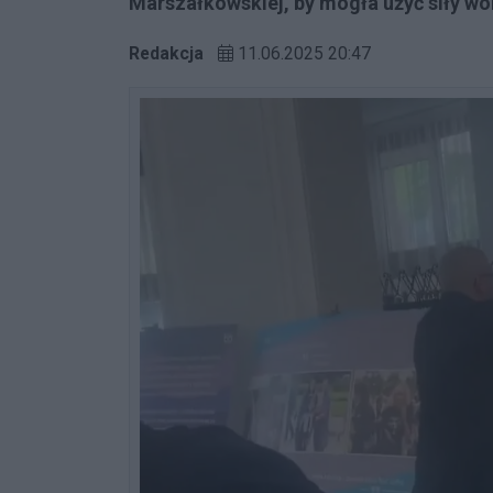
Marszałkowskiej, by mogła użyć siły w
Redakcja
11.06.2025 20:47