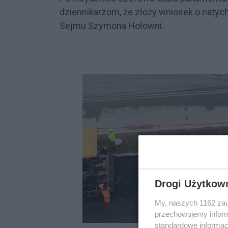
dziennikarzom, że złoży wniosek o natyc
Sejmu Szymona Hołowni.
Drogi Użytkow
My, naszych 1162 zau
przechowujemy informa
standardowe informac