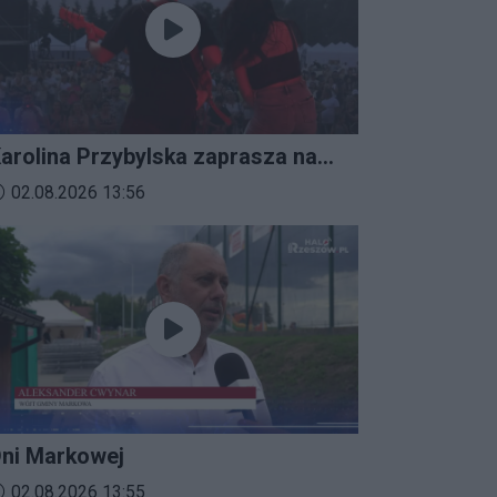
arolina Przybylska zaprasza na
mprezalia 2026
ata dodania materiału wideo:
02.08.2026 13:56
ni Markowej
ata dodania materiału wideo:
02.08.2026 13:55