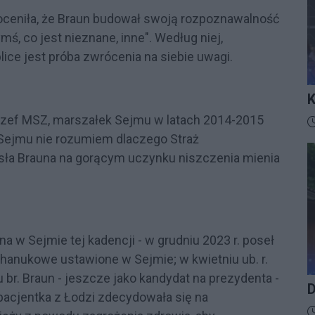
oceniła, że Braun budował swoją rozpoznawalność
mś, co jest nieznane, inne". Według niej,
ice jest próba zwrócenia na siebie uwagi.
K
I
 szef MSZ, marszałek Sejmu w latach 2014-2015
D
 Sejmu nie rozumiem dlaczego Straż
ła Brauna na gorącym uczynku niszczenia mienia
a w Sejmie tej kadencji - w grudniu 2023 r. poseł
chanukowe ustawione w Sejmie; w kwietniu ub. r.
u br. Braun - jeszcze jako kandydat na prezydenta -
D
 pacjentka z Łodzi zdecydowała się na
D