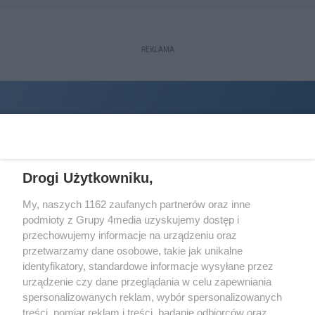
REKLAMA
Drogi Użytkowniku,
My, naszych 1162 zaufanych partnerów oraz inne
podmioty z Grupy 4media uzyskujemy dostęp i
Wydawcą
halorzeszow.pl
jest:
przechowujemy informacje na urządzeniu oraz
STOWARZYSZENIE INICJATYW SPOŁECZNYCH PERSPEKTYWA
przetwarzamy dane osobowe, takie jak unikalne
identyfikatory, standardowe informacje wysyłane przez
Adres do korespondencji:
urządzenie czy dane przeglądania w celu zapewniania
ul. Piastów 3/20
35-077 Rzeszów
spersonalizowanych reklam, wybór spersonalizowanych
treści, pomiar reklam i treści, badanie odbiorców oraz
kontakt@halorzeszow.pl