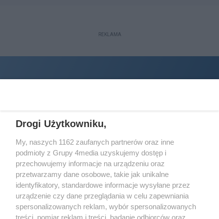
REKLAMA
Drogi Użytkowniku,
My, naszych 1162 zaufanych partnerów oraz inne
podmioty z Grupy 4media uzyskujemy dostęp i
Wydawcą
halorzeszow.pl
jest:
przechowujemy informacje na urządzeniu oraz
STOWARZYSZENIE INICJATYW SPOŁECZNYCH PERSPEKTYWA
przetwarzamy dane osobowe, takie jak unikalne
identyfikatory, standardowe informacje wysyłane przez
Adres do korespondencji:
urządzenie czy dane przeglądania w celu zapewniania
ul. Piastów 3/20
35-077 Rzeszów
spersonalizowanych reklam, wybór spersonalizowanych
treści, pomiar reklam i treści, badanie odbiorców oraz
kontakt@halorzeszow.pl