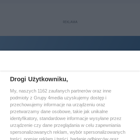
REKLAMA
Drogi Użytkowniku,
My, naszych 1162 zaufanych partnerów oraz inne
podmioty z Grupy 4media uzyskujemy dostęp i
Wydawcą
halorzeszow.pl
jest:
przechowujemy informacje na urządzeniu oraz
STOWARZYSZENIE INICJATYW SPOŁECZNYCH PERSPEKTYWA
przetwarzamy dane osobowe, takie jak unikalne
identyfikatory, standardowe informacje wysyłane przez
Adres do korespondencji:
urządzenie czy dane przeglądania w celu zapewniania
ul. Piastów 3/20
35-077 Rzeszów
spersonalizowanych reklam, wybór spersonalizowanych
treści, pomiar reklam i treści, badanie odbiorców oraz
kontakt@halorzeszow.pl