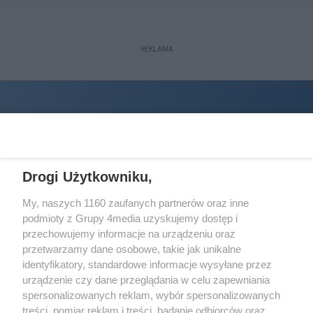
REKLAMA
Drogi Użytkowniku,
My, naszych 1160 zaufanych partnerów oraz inne
podmioty z Grupy 4media uzyskujemy dostęp i
Wydawcą
halorzeszow.pl
jest:
przechowujemy informacje na urządzeniu oraz
STOWARZYSZENIE INICJATYW SPOŁECZNYCH PERSPEKTYWA
przetwarzamy dane osobowe, takie jak unikalne
identyfikatory, standardowe informacje wysyłane przez
Adres do korespondencji:
urządzenie czy dane przeglądania w celu zapewniania
ul. Piastów 3/20
35-077 Rzeszów
spersonalizowanych reklam, wybór spersonalizowanych
treści, pomiar reklam i treści, badanie odbiorców oraz
kontakt@halorzeszow.pl