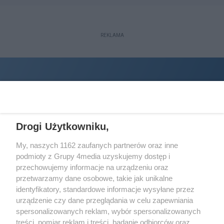
REKLAMA
Drogi Użytkowniku,
My, naszych 1162 zaufanych partnerów oraz inne
podmioty z Grupy 4media uzyskujemy dostęp i
Wydawcą
halorzeszow.pl
jest:
przechowujemy informacje na urządzeniu oraz
STOWARZYSZENIE INICJATYW SPOŁECZNYCH PERSPEKTYWA
przetwarzamy dane osobowe, takie jak unikalne
identyfikatory, standardowe informacje wysyłane przez
Adres do korespondencji:
urządzenie czy dane przeglądania w celu zapewniania
ul. Piastów 3/20
35-077 Rzeszów
spersonalizowanych reklam, wybór spersonalizowanych
treści, pomiar reklam i treści, badanie odbiorców oraz
kontakt@halorzeszow.pl