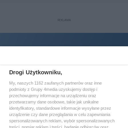
REKLAMA
Drogi Użytkowniku,
My, naszych 1162 zaufanych partnerów oraz inne
podmioty z Grupy 4media uzyskujemy dostęp i
Wydawcą
halorzeszow.pl
jest:
przechowujemy informacje na urządzeniu oraz
STOWARZYSZENIE INICJATYW SPOŁECZNYCH PERSPEKTYWA
przetwarzamy dane osobowe, takie jak unikalne
identyfikatory, standardowe informacje wysyłane przez
Adres do korespondencji:
urządzenie czy dane przeglądania w celu zapewniania
ul. Piastów 3/20
35-077 Rzeszów
spersonalizowanych reklam, wybór spersonalizowanych
treści, pomiar reklam i treści, badanie odbiorców oraz
kontakt@halorzeszow.pl