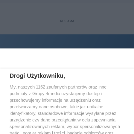
REKLAMA
Drogi Użytkowniku,
My, naszych 1162 zaufanych partnerów oraz inne
podmioty z Grupy 4media uzyskujemy dostęp i
Wydawcą
halorzeszow.pl
jest:
przechowujemy informacje na urządzeniu oraz
STOWARZYSZENIE INICJATYW SPOŁECZNYCH PERSPEKTYWA
przetwarzamy dane osobowe, takie jak unikalne
identyfikatory, standardowe informacje wysyłane przez
Adres do korespondencji:
urządzenie czy dane przeglądania w celu zapewniania
ul. Piastów 3/20
35-077 Rzeszów
spersonalizowanych reklam, wybór spersonalizowanych
treści, pomiar reklam i treści, badanie odbiorców oraz
kontakt@halorzeszow.pl