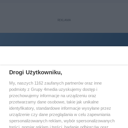
REKLAMA
Drogi Użytkowniku,
My, naszych 1162 zaufanych partnerów oraz inne
podmioty z Grupy 4media uzyskujemy dostęp i
Wydawcą
halorzeszow.pl
jest:
przechowujemy informacje na urządzeniu oraz
STOWARZYSZENIE INICJATYW SPOŁECZNYCH PERSPEKTYWA
przetwarzamy dane osobowe, takie jak unikalne
identyfikatory, standardowe informacje wysyłane przez
Adres do korespondencji:
urządzenie czy dane przeglądania w celu zapewniania
ul. Piastów 3/20
35-077 Rzeszów
spersonalizowanych reklam, wybór spersonalizowanych
treści, pomiar reklam i treści, badanie odbiorców oraz
kontakt@halorzeszow.pl