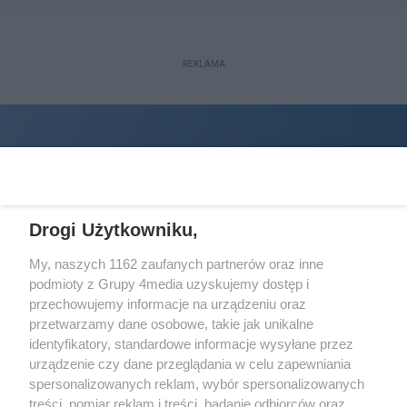
REKLAMA
Drogi Użytkowniku,
My, naszych 1162 zaufanych partnerów oraz inne
podmioty z Grupy 4media uzyskujemy dostęp i
Wydawcą
halorzeszow.pl
jest:
przechowujemy informacje na urządzeniu oraz
STOWARZYSZENIE INICJATYW SPOŁECZNYCH PERSPEKTYWA
przetwarzamy dane osobowe, takie jak unikalne
identyfikatory, standardowe informacje wysyłane przez
Adres do korespondencji:
urządzenie czy dane przeglądania w celu zapewniania
ul. Piastów 3/20
35-077 Rzeszów
spersonalizowanych reklam, wybór spersonalizowanych
treści, pomiar reklam i treści, badanie odbiorców oraz
kontakt@halorzeszow.pl