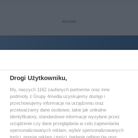
REKLAMA
Drogi Użytkowniku,
My, naszych 1162 zaufanych partnerów oraz inne
podmioty z Grupy 4media uzyskujemy dostęp i
Wydawcą
halorzeszow.pl
jest:
przechowujemy informacje na urządzeniu oraz
STOWARZYSZENIE INICJATYW SPOŁECZNYCH PERSPEKTYWA
przetwarzamy dane osobowe, takie jak unikalne
identyfikatory, standardowe informacje wysyłane przez
Adres do korespondencji:
urządzenie czy dane przeglądania w celu zapewniania
ul. Piastów 3/20
35-077 Rzeszów
spersonalizowanych reklam, wybór spersonalizowanych
treści, pomiar reklam i treści, badanie odbiorców oraz
kontakt@halorzeszow.pl