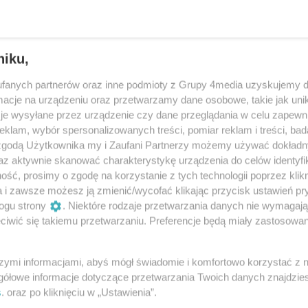
niku,
fanych partnerów oraz inne podmioty z Grupy 4media uzyskujemy d
cje na urządzeniu oraz przetwarzamy dane osobowe, takie jak unika
je wysyłane przez urządzenie czy dane przeglądania w celu zapewn
klam, wybór spersonalizowanych treści, pomiar reklam i treści, bad
 zgodą Użytkownika my i Zaufani Partnerzy możemy używać dokład
az aktywnie skanować charakterystykę urządzenia do celów identyfi
ść, prosimy o zgodę na korzystanie z tych technologii poprzez klikn
6
/ 45
a i zawsze możesz ją zmienić/wycofać klikając przycisk ustawień pr
ogu strony
. Niektóre rodzaje przetwarzania danych nie wymagaj
iwić się takiemu przetwarzaniu. Preferencje będą miały zastosowania
szymi informacjami, abyś mógł świadomie i komfortowo korzystać z
gółowe informacje dotyczące przetwarzania Twoich danych znajdzi
s
. oraz po kliknięciu w „Ustawienia”.