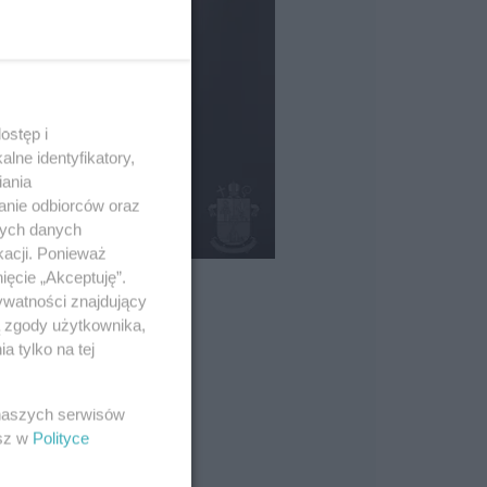
ostęp i
lne identyfikatory,
iania
anie odbiorców oraz
nych danych
kacji. Ponieważ
ięcie „Akceptuję”.
ywatności znajdujący
ą zgody użytkownika,
 tylko na tej
 naszych serwisów
esz w
Polityce