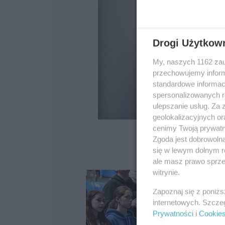
Drogi Użytkow
My, naszych 1162 zau
przechowujemy informa
standardowe informac
spersonalizowanych re
ulepszanie usług. Za
geolokalizacyjnych or
cenimy Twoją prywatno
Zgoda jest dobrowoln
się w lewym dolnym r
ale masz prawo sprzec
witrynie.
Zapoznaj się z poniż
internetowych. Szcze
Prywatności
i
Cookie