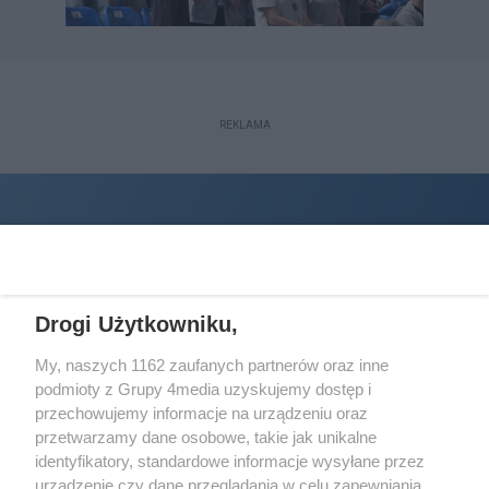
REKLAMA
Drogi Użytkowniku,
My, naszych 1162 zaufanych partnerów oraz inne
podmioty z Grupy 4media uzyskujemy dostęp i
Wydawcą
halorzeszow.pl
jest:
przechowujemy informacje na urządzeniu oraz
STOWARZYSZENIE INICJATYW SPOŁECZNYCH PERSPEKTYWA
przetwarzamy dane osobowe, takie jak unikalne
identyfikatory, standardowe informacje wysyłane przez
Adres do korespondencji:
urządzenie czy dane przeglądania w celu zapewniania