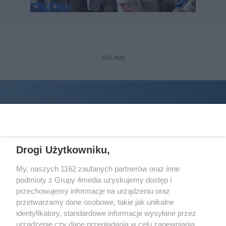
REKLAMA
Drogi Użytkowniku,
My, naszych 1162 zaufanych partnerów oraz inne
podmioty z Grupy 4media uzyskujemy dostęp i
Wydawcą
halorzeszow.pl
jest:
przechowujemy informacje na urządzeniu oraz
STOWARZYSZENIE INICJATYW SPOŁECZNYCH PERSPEKTYWA
przetwarzamy dane osobowe, takie jak unikalne
identyfikatory, standardowe informacje wysyłane przez
Adres do korespondencji:
urządzenie czy dane przeglądania w celu zapewniania