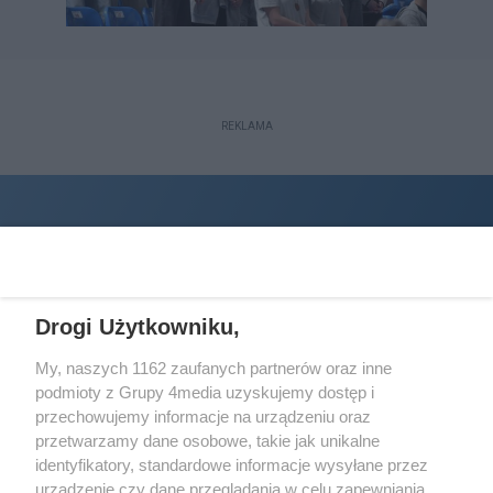
REKLAMA
Drogi Użytkowniku,
My, naszych 1162 zaufanych partnerów oraz inne
podmioty z Grupy 4media uzyskujemy dostęp i
Wydawcą
halorzeszow.pl
jest:
przechowujemy informacje na urządzeniu oraz
STOWARZYSZENIE INICJATYW SPOŁECZNYCH PERSPEKTYWA
przetwarzamy dane osobowe, takie jak unikalne
identyfikatory, standardowe informacje wysyłane przez
Adres do korespondencji:
urządzenie czy dane przeglądania w celu zapewniania