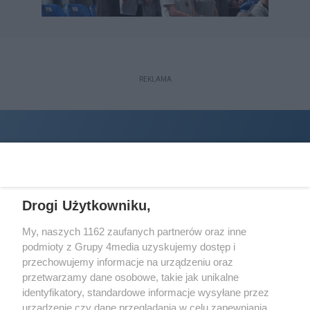
REKLAMA
Drogi Użytkowniku,
My, naszych 1162 zaufanych partnerów oraz inne
podmioty z Grupy 4media uzyskujemy dostęp i
Wydawcą
halorzeszow.pl
jest:
przechowujemy informacje na urządzeniu oraz
STOWARZYSZENIE INICJATYW SPOŁECZNYCH PERSPEKTYWA
przetwarzamy dane osobowe, takie jak unikalne
identyfikatory, standardowe informacje wysyłane przez
Adres do korespondencji:
urządzenie czy dane przeglądania w celu zapewniania