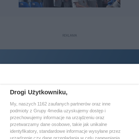
REKLAMA
Drogi Użytkowniku,
My, naszych 1162 zaufanych partnerów oraz inne
podmioty z Grupy 4media uzyskujemy dostęp i
Wydawcą
halorzeszow.pl
jest:
przechowujemy informacje na urządzeniu oraz
STOWARZYSZENIE INICJATYW SPOŁECZNYCH PERSPEKTYWA
przetwarzamy dane osobowe, takie jak unikalne
identyfikatory, standardowe informacje wysyłane przez
Adres do korespondencji:
urządzenie czy dane przeglądania w celu zapewniania