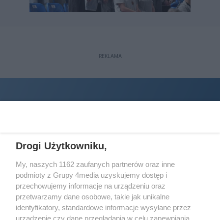
REKLAMA
Drogi Użytkowniku,
My, naszych 1162 zaufanych partnerów oraz inne
podmioty z Grupy 4media uzyskujemy dostęp i
Wydawcą
halorzeszow.pl
jest:
przechowujemy informacje na urządzeniu oraz
STOWARZYSZENIE INICJATYW SPOŁECZNYCH PERSPEKTYWA
przetwarzamy dane osobowe, takie jak unikalne
identyfikatory, standardowe informacje wysyłane przez
Adres do korespondencji:
urządzenie czy dane przeglądania w celu zapewniania