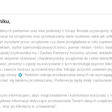
niku,
fanych partnerów oraz inne podmioty z Grupy 4media uzyskujemy d
cje na urządzeniu oraz przetwarzamy dane osobowe, takie jak unika
je wysyłane przez urządzenie czy dane przeglądania w celu zapewn
klam, wybór spersonalizowanych treści, pomiar reklam i treści, bad
 zgodą Użytkownika my i Zaufani Partnerzy możemy używać dokład
az aktywnie skanować charakterystykę urządzenia do celów identyfi
ść, prosimy o zgodę na korzystanie z tych technologii poprzez klikn
32
/ 45
a i zawsze możesz ją zmienić/wycofać klikając przycisk ustawień pr
ogu strony
. Niektóre rodzaje przetwarzania danych nie wymagaj
iwić się takiemu przetwarzaniu. Preferencje będą miały zastosowania
szymi informacjami, abyś mógł świadomie i komfortowo korzystać z
gółowe informacje dotyczące przetwarzania Twoich danych znajdzi
s
. oraz po kliknięciu w „Ustawienia”.