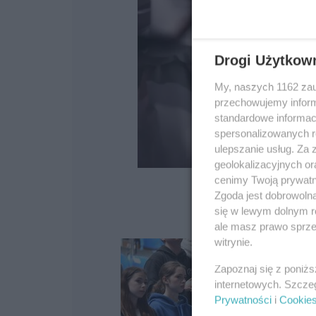
Drogi Użytkow
My, naszych 1162 zau
przechowujemy informa
standardowe informac
spersonalizowanych re
ulepszanie usług. Za
geolokalizacyjnych or
cenimy Twoją prywatno
Zgoda jest dobrowoln
się w lewym dolnym r
ale masz prawo sprzec
witrynie.
Zapoznaj się z poniż
internetowych. Szcze
Prywatności
i
Cookie