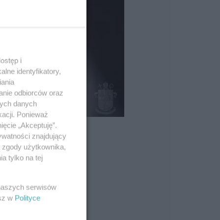
ostęp i
lne identyfikatory,
iania
anie odbiorców oraz
nych danych
kacji. Ponieważ
ięcie „Akceptuję”.
ywatności znajdujący
ą zgody użytkownika,
 tylko na tej
 naszych serwisów
esz w
Polityce