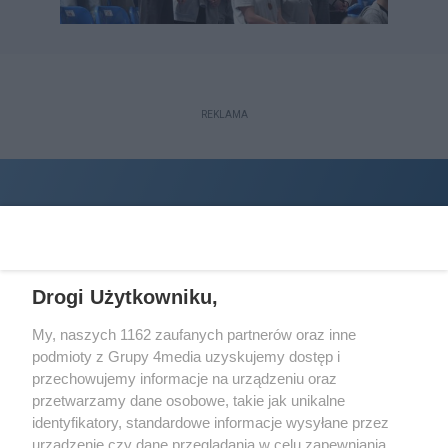
REKLAMA
Drogi Użytkowniku,
My, naszych 1162 zaufanych partnerów oraz inne
podmioty z Grupy 4media uzyskujemy dostęp i
Wydawcą
halorzeszow.pl
jest:
przechowujemy informacje na urządzeniu oraz
STOWARZYSZENIE INICJATYW SPOŁECZNYCH PERSPEKTYWA
przetwarzamy dane osobowe, takie jak unikalne
identyfikatory, standardowe informacje wysyłane przez
Adres do korespondencji:
urządzenie czy dane przeglądania w celu zapewniania