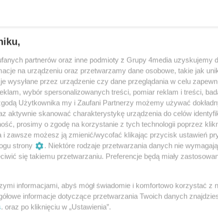
niku,
fanych partnerów oraz inne podmioty z Grupy 4media uzyskujemy d
cje na urządzeniu oraz przetwarzamy dane osobowe, takie jak unika
je wysyłane przez urządzenie czy dane przeglądania w celu zapewn
klam, wybór spersonalizowanych treści, pomiar reklam i treści, bad
 zgodą Użytkownika my i Zaufani Partnerzy możemy używać dokład
az aktywnie skanować charakterystykę urządzenia do celów identyfi
ść, prosimy o zgodę na korzystanie z tych technologii poprzez klikn
41
/ 45
a i zawsze możesz ją zmienić/wycofać klikając przycisk ustawień pr
ogu strony
. Niektóre rodzaje przetwarzania danych nie wymagaj
iwić się takiemu przetwarzaniu. Preferencje będą miały zastosowania
szymi informacjami, abyś mógł świadomie i komfortowo korzystać z
gółowe informacje dotyczące przetwarzania Twoich danych znajdzi
s
. oraz po kliknięciu w „Ustawienia”.