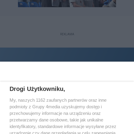
REKLAMA
Drogi Użytkowniku,
My, naszych 1162 zaufanych partnerów oraz inne
podmioty z Grupy 4media uzyskujemy dostęp i
Wydawcą
halorzeszow.pl
jest:
przechowujemy informacje na urządzeniu oraz
STOWARZYSZENIE INICJATYW SPOŁECZNYCH PERSPEKTYWA
przetwarzamy dane osobowe, takie jak unikalne
identyfikatory, standardowe informacje wysyłane przez
Adres do korespondencji:
urządzenie czy dane przeglądania w celu zapewniania