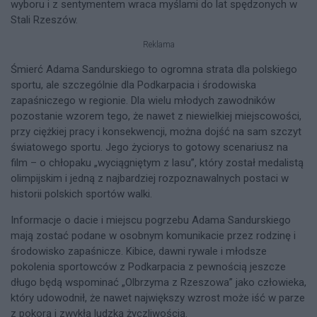
wyboru i z sentymentem wraca myślami do lat spędzonych w
Stali Rzeszów.
Reklama
Śmierć Adama Sandurskiego to ogromna strata dla polskiego
sportu, ale szczególnie dla Podkarpacia i środowiska
zapaśniczego w regionie. Dla wielu młodych zawodników
pozostanie wzorem tego, że nawet z niewielkiej miejscowości,
przy ciężkiej pracy i konsekwencji, można dojść na sam szczyt
światowego sportu. Jego życiorys to gotowy scenariusz na
film – o chłopaku „wyciągniętym z lasu”, który został medalistą
olimpijskim i jedną z najbardziej rozpoznawalnych postaci w
historii polskich sportów walki.
Informacje o dacie i miejscu pogrzebu Adama Sandurskiego
mają zostać podane w osobnym komunikacie przez rodzinę i
środowisko zapaśnicze. Kibice, dawni rywale i młodsze
pokolenia sportowców z Podkarpacia z pewnością jeszcze
długo będą wspominać „Olbrzyma z Rzeszowa” jako człowieka,
który udowodnił, że nawet największy wzrost może iść w parze
z pokorą i zwykłą ludzką życzliwością.