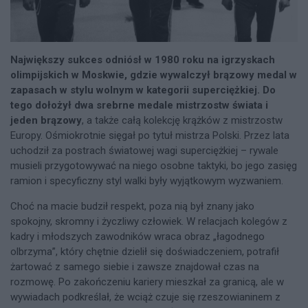
Największy sukces odniósł w 1980 roku na igrzyskach
olimpijskich w Moskwie, gdzie wywalczył brązowy medal w
zapasach w stylu wolnym w kategorii superciężkiej. Do
tego dołożył dwa srebrne medale mistrzostw świata i
jeden brązowy
, a także całą kolekcję krążków z mistrzostw
Europy. Ośmiokrotnie sięgał po tytuł mistrza Polski. Przez lata
uchodził za postrach światowej wagi superciężkiej – rywale
musieli przygotowywać na niego osobne taktyki, bo jego zasięg
ramion i specyficzny styl walki były wyjątkowym wyzwaniem.
Choć na macie budził respekt, poza nią był znany jako
spokojny, skromny i życzliwy człowiek. W relacjach kolegów z
kadry i młodszych zawodników wraca obraz „łagodnego
olbrzyma”, który chętnie dzielił się doświadczeniem, potrafił
żartować z samego siebie i zawsze znajdował czas na
rozmowę. Po zakończeniu kariery mieszkał za granicą, ale w
wywiadach podkreślał, że wciąż czuje się rzeszowianinem z