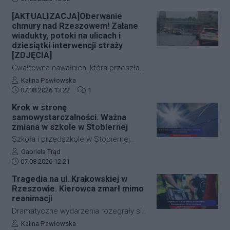
zdarzenia doszło w ścisłym centrum
[AKTUALIZACJA]Oberwanie
miasta – pod Urzędem
chmury nad Rzeszowem! Zalane
Marszałkowskim przy al. Cieplińskiego.
wiadukty, potoki na ulicach i
Złodziej ze skradzionym jednośladem
dziesiątki interwencji straży
[ZDJĘCIA]
wsiadł do autobusu MPK linii 28. Jego
wizerunek zarejestrowały kamery
Gwałtowna nawałnica, która przeszła
monitoringu, a policja apeluje o pomoc
nad Rzeszowem tuż po godzinie 12:00,
Autor artykułu:
Kalina Pawłowska
w identyfikacji mężczyzny.
Data dodania artykułu:
Liczba komentarzy artykułu:
w kilka minut sparaliżowała ruch w
07.08.2026 13:22
1
stolicy Podkarpacia. Przeistoczone w
Krok w stronę
rwące potoki ulice, zalane wiadukty i
samowystarczalności. Ważna
wybijające studzienki kanalizacyjne
zmiana w szkole w Stobiernej
odcięły od świata kluczowe arterie.
Szkoła i przedszkole w Stobiernej
Podkarpaccy strażacy wyjeżdżali do
przejdą technologiczną transformację,
Autor artykułu:
Gabriela Trąd
akcji już blisko 70 razy! Mamy dla Was
Data dodania artykułu:
która znacząco wpłynie na budżet
07.08.2026 12:21
zdjęcia z zalanych punktów miasta.
placówki oraz środowisko. Gmina
Tragedia na ul. Krakowskiej w
Trzebownisko oficjalnie
Rzeszowie. Kierowca zmarł mimo
przypieczętowała umowę z wykonawcą
reanimacji
na realizację nowoczesnego systemu
Dramatyczne wydarzenia rozegrały się
zasilania. Dzięki nowej inwestycji
w piątkowy poranek na jednej z
Autor artykułu:
Kalina Pawłowska
placówka nie tylko ograniczy pobór