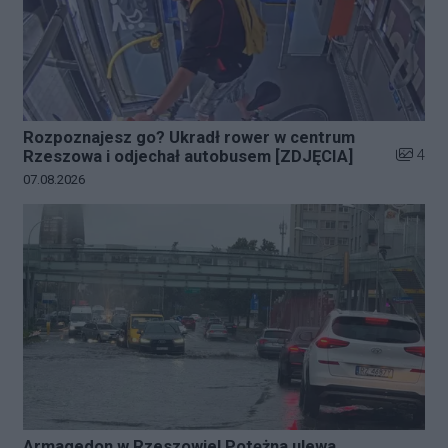
Rozpoznajesz go? Ukradł rower w centrum
Liczba z
4
Rzeszowa i odjechał autobusem [ZDJĘCIA]
Data dodania galerii:
07.08.2026
Armagedon w Rzeszowie! Potężna ulewa