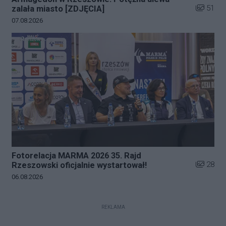
Liczba zd
51
zalała miasto [ZDJĘCIA]
Data dodania galerii:
07.08.2026
Fotorelacja MARMA 2026 35. Rajd
Liczba zd
28
Rzeszowski oficjalnie wystartował!
Data dodania galerii:
06.08.2026
REKLAMA