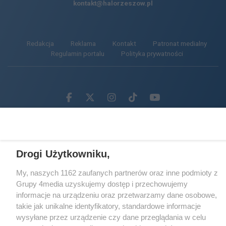
kontakt@halorzeszow.pl
Redakcja
Reklama
Kontakt
Patronat medialny
Regulamin portalu
Polityka prywatności
Facebook.com
X.com
Instagram.com
Tiktok.com
Youtube.com
CMS portalu
przygotowany przez
Loaded
:
Unmute
48.14%
Drogi Użytkowniku,
My, naszych 1162 zaufanych partnerów oraz inne podmioty z
Grupy 4media uzyskujemy dostęp i przechowujemy
informacje na urządzeniu oraz przetwarzamy dane osobowe,
takie jak unikalne identyfikatory, standardowe informacje
wysyłane przez urządzenie czy dane przeglądania w celu