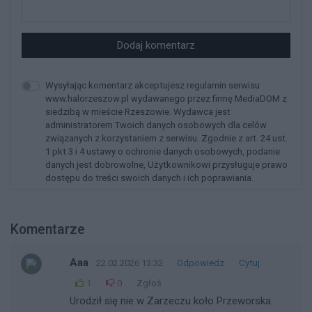
Dodaj komentarz
Wysyłając komentarz akceptujesz regulamin serwisu
www.halorzeszow.pl wydawanego przez firmę MediaDOM z
siedzibą w mieście Rzeszowie. Wydawca jest
administratorem Twoich danych osobowych dla celów
związanych z korzystaniem z serwisu. Zgodnie z art. 24 ust.
1 pkt 3 i 4 ustawy o ochronie danych osobowych, podanie
danych jest dobrowolne, Użytkownikowi przysługuje prawo
dostępu do treści swoich danych i ich poprawiania.
Komentarze
Aaa
22.02.2026 13:32
Odpowiedz
Cytuj
1
0
Zgłoś
Urodził się nie w Zarzeczu koło Przeworska