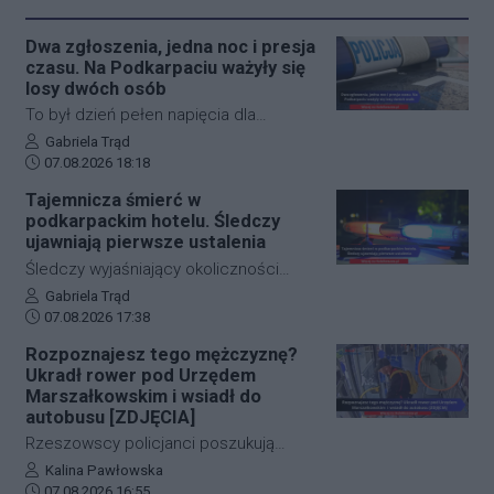
Dwa zgłoszenia, jedna noc i presja
czasu. Na Podkarpaciu ważyły się
losy dwóch osób
To był dzień pełen napięcia dla
funkcjonariuszy z powiatu niżańskiego.
Autor artykułu:
Gabriela Trąd
Data dodania artykułu:
W ciągu zaledwie kilkunastu godzin
07.08.2026 18:18
służby ratunkowe musiały
Tajemnicza śmierć w
przeprowadzić dwie niezależne,
podkarpackim hotelu. Śledczy
intensywne akcje poszukiwawcze. W
ujawniają pierwsze ustalenia
obu przypadkach chodziło o ludzkie
Śledczy wyjaśniający okoliczności
życie, a kluczową rolę odegrał czas.
tragicznego zdarzenia na terenie
Autor artykułu:
Gabriela Trąd
Dzięki błyskawicznej mobilizacji policji,
Data dodania artykułu:
jednego z sanockich hoteli dysponują
07.08.2026 17:38
strażaków oraz wykorzystaniu
już pierwszymi wnioskami medyków
Rozpoznajesz tego mężczyznę?
nowoczesnej technologii, obie historie
sądowych. Z przeprowadzonej sekcji
Ukradł rower pod Urzędem
zakończyły się szczęśliwie.
zwłok 37-letniego mężczyzny wynika,
Marszałkowskim i wsiadł do
że na tym etapie postępowania nic nie
autobusu [ZDJĘCIA]
wskazuje na udział osób trzecich.
Rzeszowscy policjanci poszukują
sprawcy kradzieży roweru marki Kross
Autor artykułu:
Kalina Pawłowska
Data dodania artykułu:
o wartości około 1500 złotych. Do
07.08.2026 16:55