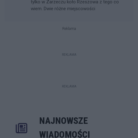
tylko w Zarzeczu koło Rzeszowa z tego co
wiem. Dwie różne miejscowości
Reklama
REKLAMA
REKLAMA
NAJNOWSZE
Rozwiń
Poprzednie
Następne
Kliknij aby 
K
WIADOMOŚCI