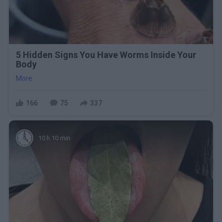
5 Hidden Signs You Have Worms Inside Your
Body
More
166
75
337
10 h 10 min