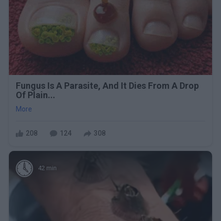
Fungus Is A Parasite, And It Dies From A Drop
Of Plain...
More
208
124
308
42 min