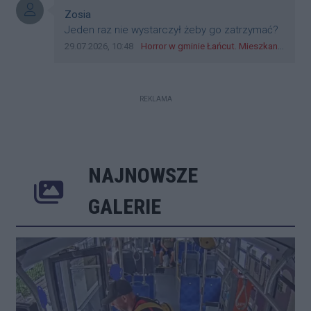
zagorzali pisowcy
Autor komentarza:
Zosia
Treść komentarza:
Jeden raz nie wystarczył żeby go zatrzymać?
Data dodania komentarza:
Źródło komentarza:
29.07.2026, 10:48
Horror w gminie Łańcut. Mieszkaniec Rzeszowa terroryzował rodzinę nożem i zaatakował policjantów! [VIDEO]
REKLAMA
NAJNOWSZE
Poprzednie
Następne
Kliknij 
GALERIE