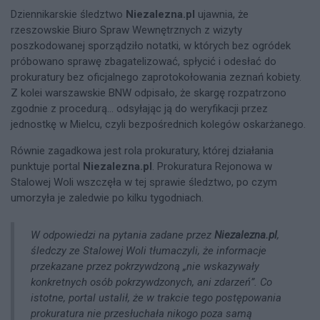
Dziennikarskie śledztwo
Niezalezna.pl
ujawnia, że
rzeszowskie Biuro Spraw Wewnętrznych z wizyty
poszkodowanej sporządziło notatki, w których bez ogródek
próbowano sprawę zbagatelizować, spłycić i odesłać do
prokuratury bez oficjalnego zaprotokołowania zeznań kobiety.
Z kolei warszawskie BNW odpisało, że skargę rozpatrzono
zgodnie z procedurą... odsyłając ją do weryfikacji przez
jednostkę w Mielcu, czyli bezpośrednich kolegów oskarżanego.
Równie zagadkowa jest rola prokuratury, której działania
punktuje portal
Niezalezna.pl
. Prokuratura Rejonowa w
Stalowej Woli wszczęła w tej sprawie śledztwo, po czym
umorzyła je zaledwie po kilku tygodniach.
W odpowiedzi na pytania zadane przez
Niezalezna.pl
,
śledczy ze Stalowej Woli tłumaczyli, że informacje
przekazane przez pokrzywdzoną „nie wskazywały
konkretnych osób pokrzywdzonych, ani zdarzeń”. Co
istotne, portal ustalił, że w trakcie tego postępowania
prokuratura nie przesłuchała nikogo poza samą