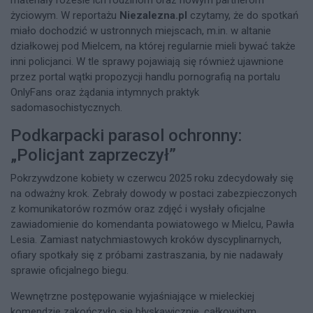
materiały roześle ich rodzinom oraz nowym partnerom
życiowym. W reportażu
Niezalezna.pl
czytamy, że do spotkań
miało dochodzić w ustronnych miejscach, m.in. w altanie
działkowej pod Mielcem, na której regularnie mieli bywać także
inni policjanci. W tle sprawy pojawiają się również ujawnione
przez portal wątki propozycji handlu pornografią na portalu
OnlyFans oraz żądania intymnych praktyk
sadomasochistycznych.
Podkarpacki parasol ochronny:
„Policjant zaprzeczył”
Pokrzywdzone kobiety w czerwcu 2025 roku zdecydowały się
na odważny krok. Zebrały dowody w postaci zabezpieczonych
z komunikatorów rozmów oraz zdjęć i wysłały oficjalne
zawiadomienie do komendanta powiatowego w Mielcu, Pawła
Lesia. Zamiast natychmiastowych kroków dyscyplinarnych,
ofiary spotkały się z próbami zastraszania, by nie nadawały
sprawie oficjalnego biegu.
Wewnętrzne postępowanie wyjaśniające w mieleckiej
komendzie zakończyło się błyskawicznie, całkowitym