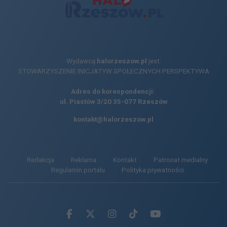
Wydawcą
halorzeszow.pl
jest:
STOWARZYSZENIE INICJATYW SPOŁECZNYCH PERSPEKTYWA
Adres do korespondencji:
ul. Piastów 3/20
35-077 Rzeszów
kontakt@halorzeszow.pl
Redakcja
Reklama
Kontakt
Patronat medialny
Regulamin portalu
Polityka prywatności
Facebook.com
X.com
Instagram.com
Tiktok.com
Youtube.com