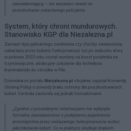
zawiadamiającą – nie wezwano nawet na
przesłuchanie oskarżanego policjanta.
System, który chroni mundurowych.
Stanowisko KGP dla Niezalezna.pl
Zamiast dyscyplinarnego zwolnienia czy choćby zawieszenia,
oskarżany przez kobiety funkcjonariusz tuż po wybuchu afery
w połowie 2025 roku został wysłany na koszt podatnika na
trzymiesięczne, atrakcyjne szkolenie dla techników
kryminalistyki do ośrodka w Pile.
Dziennikarze portalu
Niezalezna.pl
oficjalnie zapytali Komendę
Główną Policji o powody braku ochrony dla poszkodowanych
kobiet. Centrala zasłoniła się jednak formalizmami:
„Zgodnie z posiadanymi informacjami nie wpłynęło
formalne zawiadomienie o podejrzeniu popełnienia
przestępstwa przez wskazanego funkcjonariusza wobec
jakichkolwiek kobiet. Co w praktyce skutkuje brakiem