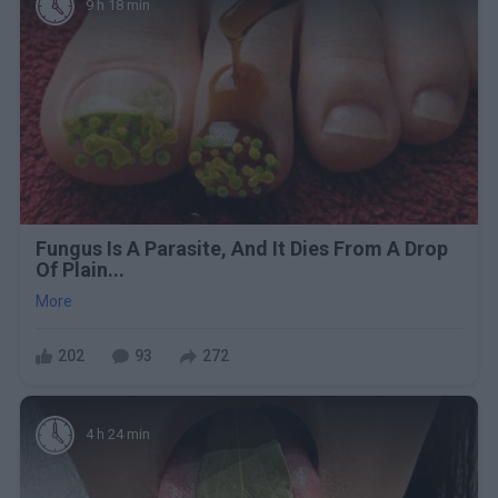
9 h 18 min
Fungus Is A Parasite, And It Dies From A Drop
Of Plain...
More
202
93
272
4 h 24 min