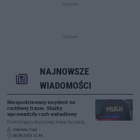
REKLAMA
REKLAMA
NAJNOWSZE
Rozwiń
Poprzednie
Następne
Kliknij aby 
K
WIADOMOŚCI
Niespodziewany incydent na
ruchliwej trasie. Służby
wprowadziły ruch wahadłowy
Podróżujący kluczową trasą łączącą
Jasło z Gorlicami muszą uzbroić się w
Autor artykułu:
Gabriela Trąd
Data dodania artykułu:
cierpliwość. Niespodziewane
08.08.2026 12:44