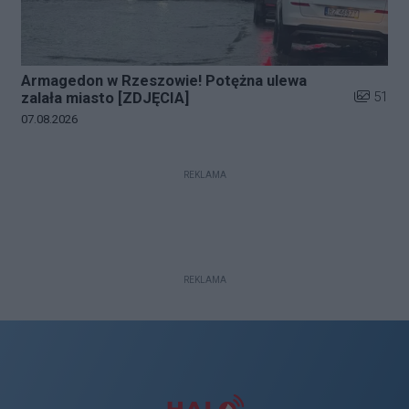
Armagedon w Rzeszowie! Potężna ulewa
Liczba zd
51
zalała miasto [ZDJĘCIA]
Data dodania galerii:
07.08.2026
REKLAMA
REKLAMA