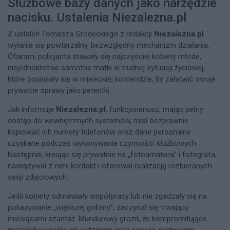
Służbowe bazy danych jako narzędzie
nacisku. Ustalenia Niezalezna.pl
Z ustaleń Tomasza Grodeckiego z redakcji
Niezalezna.pl
wyłania się powtarzalny, bezwzględny mechanizm działania.
Ofiarami policjanta stawały się najczęściej kobiety młode,
niejednokrotnie samotne matki w trudnej sytuacji życiowej,
które pojawiały się w mieleckiej komendzie, by załatwić swoje
prywatne sprawy jako petentki.
Jak informuje
Niezalezna.pl
, funkcjonariusz, mając pełny
dostęp do wewnętrznych systemów, miał bezprawnie
kopiować ich numery telefonów oraz dane personalne
uzyskane podczas wykonywania czynności służbowych.
Następnie, kreując się prywatnie na „fotoamatora” i fotografa,
nawiązywał z nimi kontakt i oferował realizację rozbieranych
sesji zdjęciowych.
Jeśli kobiety odmawiały współpracy lub nie zgadzały się na
pokazywanie „większej golizny”, zaczynał się trwający
miesiącami szantaż. Mundurowy groził, że kompromitujące