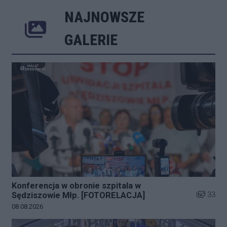
NAJNOWSZE
Poprzednie
Następne
Kliknij 
GALERIE
Konferencja w obronie szpitala w
Liczba zd
33
Sędziszowie Młp. [FOTORELACJA]
Data dodania galerii:
08.08.2026