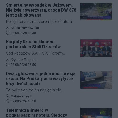
zdarzenie drogowe w miejscowości
Śmiertelny wypadek w Jeżowem.
Przysieki doprowadziło do utrudnień na
Nie żyje rowerzysta, droga DW 878
drodze krajowej nr 28. Na miejscu
jest zablokowana
natychmiast pojawiła się policja, która
Policjanci pod nadzorem prokuratora
wprowadziła zmianę w organizacji
ustalają szczegółowe okoliczności
Autor artykułu:
Kalina Pawłowska
ruchu, by zabezpieczyć teren i uniknąć
Data dodania artykułu:
tragicznego wypadku, do którego
08.08.2026 12:38
kolejnych niebezpiecznych sytuacji.
doszło dzisiaj rano w miejscowości
Karpaty Krosno klubem
Jeżowe w powiecie niżańskim. W
partnerskim Stali Rzeszów
wyniku zderzenia samochodu
Stal Rzeszów S.A. i KKS Karpaty
osobowego z rowerzystą, śmierć na
Krosno rozpoczęły oficjalną
Autor artykułu:
Krystian Propola
miejscu poniósł kierujący jednośladem.
Data dodania artykułu:
współpracę. Kluby podpisały
08.08.2026 06:50
Droga wojewódzka nr 878 jest
długoterminową umowę partnerską,
Dwa zgłoszenia, jedna noc i presja
całkowicie zablokowana.
która ma obejmować m.in. wymianę
czasu. Na Podkarpaciu ważyły się
doświadczeń, rozwój szkolenia
losy dwóch osób
młodzieży oraz obserwację i
To był dzień pełen napięcia dla
pozyskiwanie utalentowanych
funkcjonariuszy z powiatu niżańskiego.
Autor artykułu:
Gabriela Trąd
zawodników z regionu.
Data dodania artykułu:
W ciągu zaledwie kilkunastu godzin
07.08.2026 18:18
służby ratunkowe musiały
Tajemnicza śmierć w
przeprowadzić dwie niezależne,
podkarpackim hotelu. Śledczy