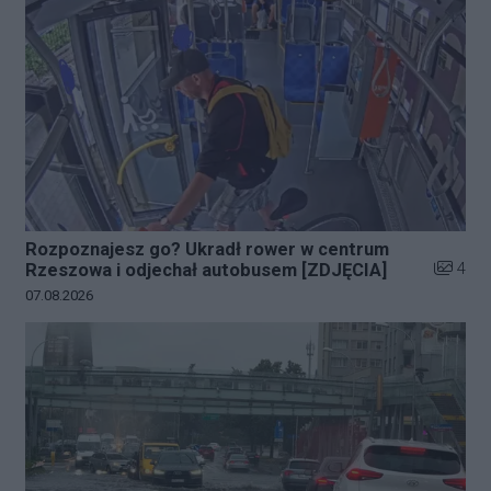
Rozpoznajesz go? Ukradł rower w centrum
Liczba z
4
Rzeszowa i odjechał autobusem [ZDJĘCIA]
Data dodania galerii:
07.08.2026