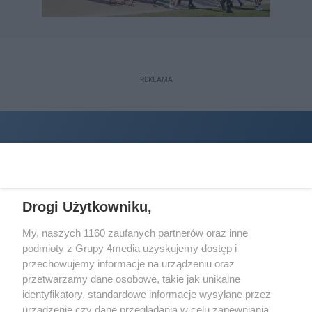
REKLAMA
Drogi Użytkowniku,
My, naszych 1160 zaufanych partnerów oraz inne
podmioty z Grupy 4media uzyskujemy dostęp i
Wydawcą
halorzeszow.pl
jest:
przechowujemy informacje na urządzeniu oraz
STOWARZYSZENIE INICJATYW SPOŁECZNYCH PERSPEKTYWA
przetwarzamy dane osobowe, takie jak unikalne
identyfikatory, standardowe informacje wysyłane przez
Adres do korespondencji:
urządzenie czy dane przeglądania w celu zapewniania