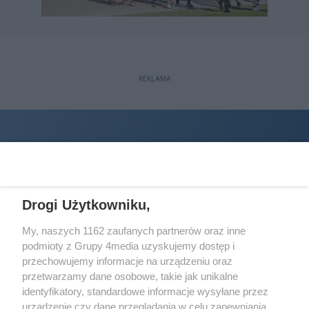
REKLAMA
Drogi Użytkowniku,
My, naszych 1162 zaufanych partnerów oraz inne
podmioty z Grupy 4media uzyskujemy dostęp i
Wydawcą
halorzeszow.pl
jest:
przechowujemy informacje na urządzeniu oraz
STOWARZYSZENIE INICJATYW SPOŁECZNYCH PERSPEKTYWA
przetwarzamy dane osobowe, takie jak unikalne
identyfikatory, standardowe informacje wysyłane przez
Adres do korespondencji:
urządzenie czy dane przeglądania w celu zapewniania