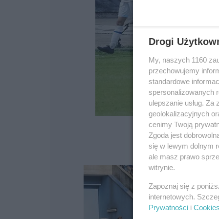
Drogi Użytkow
My, naszych 1160 zau
przechowujemy informa
standardowe informac
spersonalizowanych re
ulepszanie usług. Za
geolokalizacyjnych or
cenimy Twoją prywatno
Zgoda jest dobrowoln
się w lewym dolnym r
ale masz prawo sprzec
witrynie.
Zapoznaj się z poniż
internetowych. Szcze
Prywatności
i
Cookie