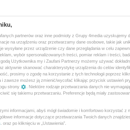
niku,
fanych partnerów oraz inne podmioty z Grupy 4media uzyskujemy d
cje na urządzeniu oraz przetwarzamy dane osobowe, takie jak unika
je wysyłane przez urządzenie czy dane przeglądania w celu zapewn
klam, wybór spersonalizowanych treści, pomiar reklam i treści, bad
 zgodą Użytkownika my i Zaufani Partnerzy możemy używać dokład
az aktywnie skanować charakterystykę urządzenia do celów identyfi
ść, prosimy o zgodę na korzystanie z tych technologii poprzez klikn
25
/ 36
a i zawsze możesz ją zmienić/wycofać klikając przycisk ustawień pr
ogu strony
. Niektóre rodzaje przetwarzania danych nie wymagaj
iwić się takiemu przetwarzaniu. Preferencje będą miały zastosowania
szymi informacjami, abyś mógł świadomie i komfortowo korzystać z
gółowe informacje dotyczące przetwarzania Twoich danych znajdzi
s
. oraz po kliknięciu w „Ustawienia”.