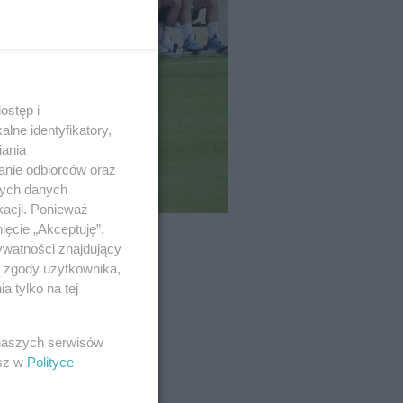
ostęp i
lne identyfikatory,
iania
anie odbiorców oraz
nych danych
kacji. Ponieważ
ięcie „Akceptuję”.
ywatności znajdujący
ą zgody użytkownika,
 tylko na tej
 naszych serwisów
esz w
Polityce