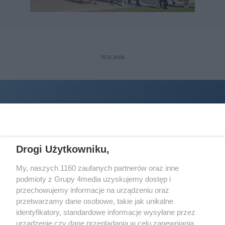
REKLAMA
Drogi Użytkowniku,
My, naszych 1160 zaufanych partnerów oraz inne
podmioty z Grupy 4media uzyskujemy dostęp i
Wydawcą
halorzeszow.pl
jest:
przechowujemy informacje na urządzeniu oraz
STOWARZYSZENIE INICJATYW SPOŁECZNYCH PERSPEKTYWA
przetwarzamy dane osobowe, takie jak unikalne
identyfikatory, standardowe informacje wysyłane przez
Adres do korespondencji:
urządzenie czy dane przeglądania w celu zapewniania