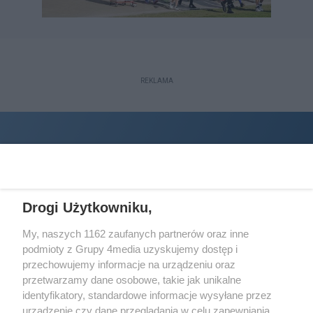
REKLAMA
Drogi Użytkowniku,
My, naszych 1162 zaufanych partnerów oraz inne
podmioty z Grupy 4media uzyskujemy dostęp i
Wydawcą
halorzeszow.pl
jest:
przechowujemy informacje na urządzeniu oraz
STOWARZYSZENIE INICJATYW SPOŁECZNYCH PERSPEKTYWA
przetwarzamy dane osobowe, takie jak unikalne
identyfikatory, standardowe informacje wysyłane przez
Adres do korespondencji:
urządzenie czy dane przeglądania w celu zapewniania