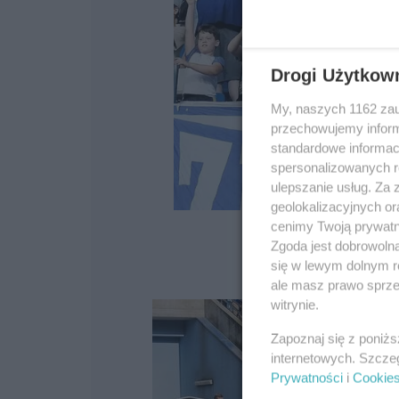
Drogi Użytkow
My, naszych 1162 zau
przechowujemy informa
standardowe informac
spersonalizowanych re
ulepszanie usług. Za
geolokalizacyjnych or
cenimy Twoją prywatno
Zgoda jest dobrowoln
się w lewym dolnym r
ale masz prawo sprzec
witrynie.
Zapoznaj się z poniż
internetowych. Szcze
Prywatności
i
Cookie