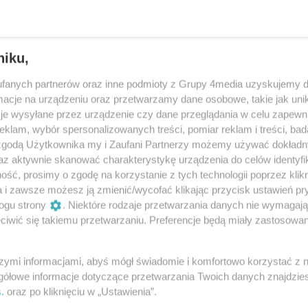
niku,
fanych partnerów oraz inne podmioty z Grupy 4media uzyskujemy d
cje na urządzeniu oraz przetwarzamy dane osobowe, takie jak unika
je wysyłane przez urządzenie czy dane przeglądania w celu zapewn
klam, wybór spersonalizowanych treści, pomiar reklam i treści, bad
 zgodą Użytkownika my i Zaufani Partnerzy możemy używać dokład
az aktywnie skanować charakterystykę urządzenia do celów identyfi
ść, prosimy o zgodę na korzystanie z tych technologii poprzez klikn
31
/ 36
a i zawsze możesz ją zmienić/wycofać klikając przycisk ustawień pr
ogu strony
. Niektóre rodzaje przetwarzania danych nie wymagaj
iwić się takiemu przetwarzaniu. Preferencje będą miały zastosowania
szymi informacjami, abyś mógł świadomie i komfortowo korzystać z
gółowe informacje dotyczące przetwarzania Twoich danych znajdzi
s
. oraz po kliknięciu w „Ustawienia”.