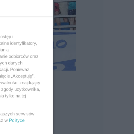
ostęp i
lne identyfikatory,
iania
anie odbiorców oraz
nych danych
kacji. Ponieważ
ięcie „Akceptuję”.
ywatności znajdujący
ą zgody użytkownika,
 tylko na tej
 naszych serwisów
esz w
Polityce